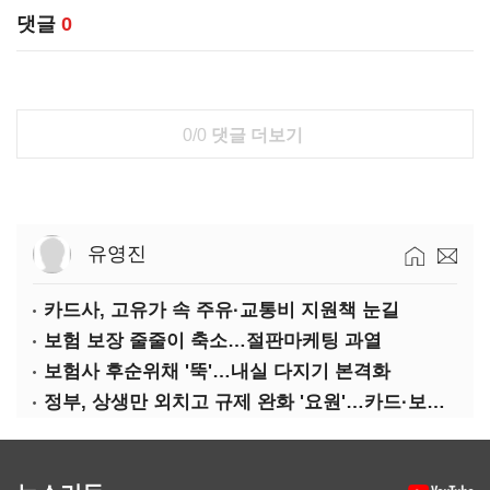
댓글
0
0/0
댓글 더보기
유영진
카드사, 고유가 속 주유·교통비 지원책 눈길
보험 보장 줄줄이 축소…절판마케팅 과열
보험사 후순위채 '뚝'…내실 다지기 본격화
정부, 상생만 외치고 규제 완화 '요원'…카드·보험사 부담 역대급