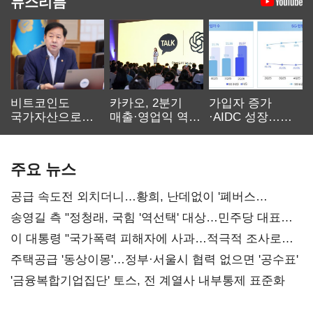
뉴스리듬
비트코인도
카카오, 2분기
가입자 증가
국가자산으로…'
매출·영업익 역대
·AIDC 성장…
보관·평가·처분'
최대…에이전트
SKT 2분기 성장
기준은 숙제
AI 수익화 관건
본궤도
주요 뉴스
공급 속도전 외치더니…황희, 난데없이 '폐버스
리모델링' 제안
송영길 측 "정청래, 국힘 '역선택' 대상…민주당 대표로
총선 지휘 못해"
이 대통령 "국가폭력 피해자에 사과…적극적 조사로
진실 밝혀야"
주택공급 '동상이몽'…정부·서울시 협력 없으면 '공수표'
'금융복합기업집단' 토스, 전 계열사 내부통제 표준화