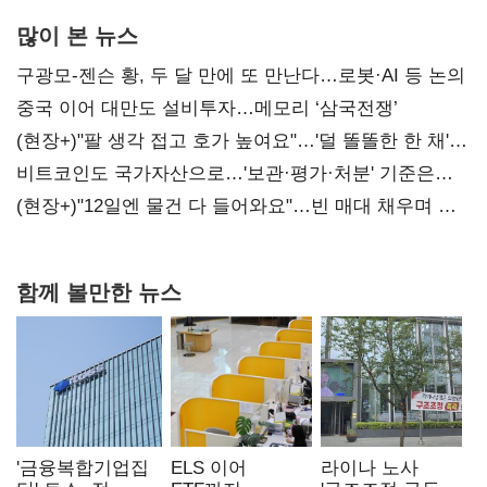
많이 본 뉴스
구광모-젠슨 황, 두 달 만에 또 만난다…로봇·AI 등 논의
중국 이어 대만도 설비투자…메모리 ‘삼국전쟁’
(현장+)"팔 생각 접고 호가 높여요"…'덜 똘똘한 한 채'
20억 키맞추기
비트코인도 국가자산으로…'보관·평가·처분' 기준은
숙제
(현장+)"12일엔 물건 다 들어와요"…빈 매대 채우며 문
연 홈플러스
함께 볼만한 뉴스
'금융복합기업집
ELS 이어
라이나 노사