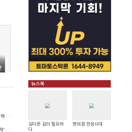
안
뉴스북
(폴리스라인)'순환근무 방침'에 경찰은 삭발…"베테랑·수사력 보강 먼저"
집다운 집이 필요하
편의점 전성시대
다
'신림동·서현역 칼부림' 뒤엔 기동순찰대…'장윤기 은폐·조작' 후엔 내부비리수사대