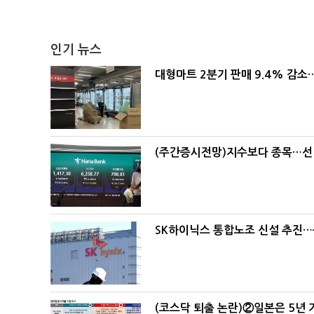
인기 뉴스
대형마트 2분기 판매 9.4% 감
(주간증시전망)지수보다 종목…선
SK하이닉스 통합노조 신설 추진…
(코스닥 퇴출 논란)②일본은 5년