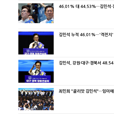
46.01% 대 44.53%…김민석·
김민석 누적 46.01%…'격전지'
김민석, 강원·대구·경북서 48.5
최민희 "골리앗 김민석"…임미애