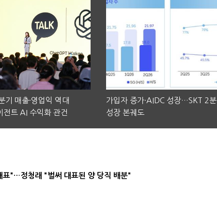
2분기 매출·영업익 역대
가입자 증가·AIDC 성장…SKT 2
전트 AI 수익화 관건
성장 본궤도
대표"…정청래 "벌써 대표된 양 당직 배분"