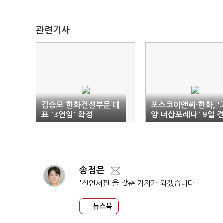
관련기사
김승모 한화건설부문 대
포스코이앤씨·한화, '
표 '3연임' 확정
양 더샵포레나' 9일 
본주택 오픈
송정은
'신언서판'을 갖춘 기자가 되겠습니다.
뉴스북