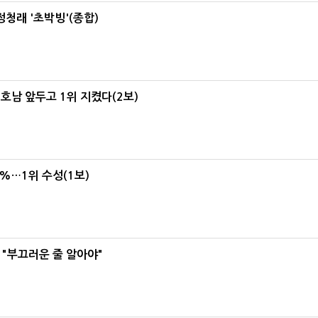
정청래 '초박빙'(종합)
 호남 앞두고 1위 지켰다(2보)
4%…1위 수성(1보)
 "부끄러운 줄 알아야"