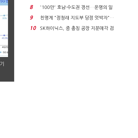
노동자는 강행군…'야...
8
'100만' 호남·수도권 경선…운명의 일
주일
9
친명계 "정청래 지도부 당정 엇박자"…
친청계 "신천지 오...
10
SK하이닉스, 중 충칭 공장 지분매각 검
토?…“확정된 바...
분기