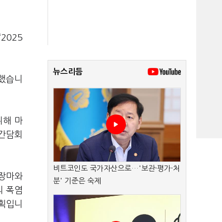
2025
뉴스리듬
석했습니
위해 마
 간담회
비트코인도 국가자산으로…'보관·평가·처
 장마와
분' 기준은 숙제
의 폭염
계획입니