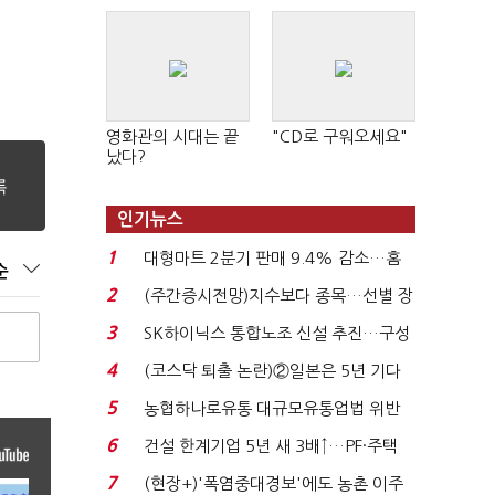
영화관의 시대는 끝
"CD로 구워오세요"
났다?
인기뉴스
1
대형마트 2분기 판매 9.4% 감소…홈
순
플러스 사태 여파...
2
(주간증시전망)지수보다 종목…선별 장
세 이어진다...
3
SK하이닉스 통합노조 신설 추진…구성
원 간 성과급 불...
4
(코스닥 퇴출 논란)②일본은 5년 기다
려주는데 우리는 ...
5
농협하나로유통 대규모유통업법 위반
적발…공정위, 과...
6
건설 한계기업 5년 새 3배↑…PF·주택
침체에 재무 ...
7
(현장+)'폭염중대경보'에도 농촌 이주