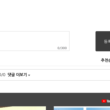
0
/
300
추천
0/0
댓글 더보기