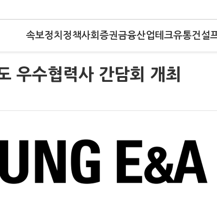
속보
정치
정책
사회
증권
금융
산업
테크
유통
건설
년도 우수협력사 간담회 개최