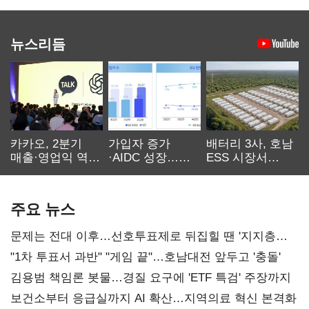
뉴스리듬
카카오, 2분기
가입자 증가
배터리 3사, 호남
매출·영업익 역대
·AIDC 성장…
ESS 시장서
최대…에이전트
SKT 2분기 성장
‘격돌’
AI 수익화 관건
본궤도
주요 뉴스
문제는 전대 이후…선호투표제로 뒤집힐 땐 '지지층
불복'
"1차 투표서 과반" "게임 끝"…호남대전 앞두고 '충돌'
김용범 책임론 봇물…경질 요구에 'ETF 특검' 주장까지
보건소부터 응급실까지 AI 확산…지역의료 혁신 본격화