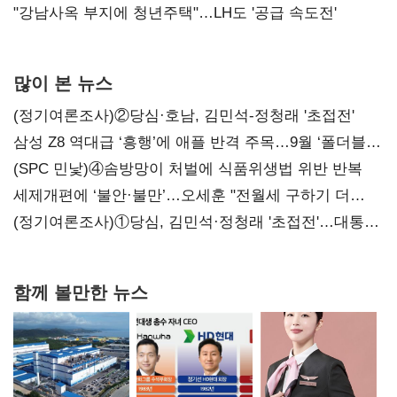
"강남사옥 부지에 청년주택"…LH도 '공급 속도전'
많이 본 뉴스
(정기여론조사)②당심·호남, 김민석-정청래 '초접전'
삼성 Z8 역대급 ‘흥행’에 애플 반격 주목…9월 ‘폴더블
대전’
(SPC 민낯)④솜방망이 처벌에 식품위생법 위반 반복
세제개편에 ‘불안·불만’…오세훈 "전월세 구하기 더
힘들어질 것"
(정기여론조사)①당심, 김민석·정청래 '초접전'…대통령
지지도 '50% 아래로'(종합)
함께 볼만한 뉴스