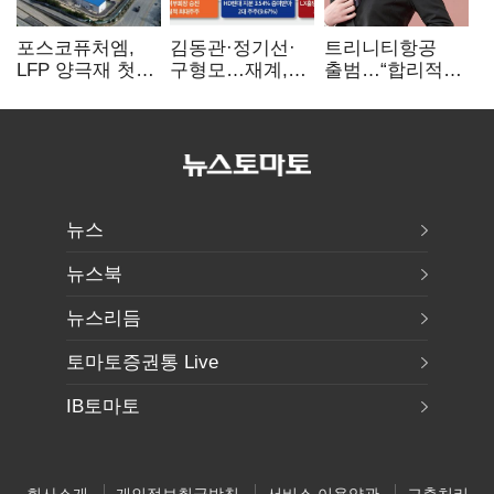
포스코퓨처엠,
김동관·정기선·
트리니티항공
LFP 양극재 첫
구형모…재계,
출범…“합리적
대규모 공급…
1980년대생
가격·기대 이상
ESS 시장 공략
전성시대
서비스로 승부”
뉴스
뉴스북
뉴스리듬
토마토증권통 Live
IB토마토