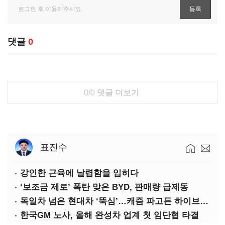
댓글
0
0/0
댓글 더보기
표진수
강인한 근육에 날렵함을 입히다
‘보조금 제로’ 폭탄 맞은 BYD, 판매량 급제동
독일차 넘은 현대차 ‘뚝심’…캐즘 파고든 하이브리드 역전극
한국GM 노사, 올해 완성차 업계 첫 임단협 타결