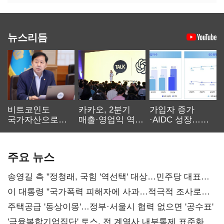
뉴스리듬
비트코인도
카카오, 2분기
가입자 증가
국가자산으로…'
매출·영업익 역대
·AIDC 성장…
보관·평가·처분'
최대…에이전트
SKT 2분기 성장
기준은 숙제
AI 수익화 관건
본궤도
주요 뉴스
송영길 측 "정청래, 국힘 '역선택' 대상…민주당 대표로
총선 지휘 못해"
이 대통령 "국가폭력 피해자에 사과…적극적 조사로
진실 밝혀야"
주택공급 '동상이몽'…정부·서울시 협력 없으면 '공수표'
'금융복합기업집단' 토스, 전 계열사 내부통제 표준화