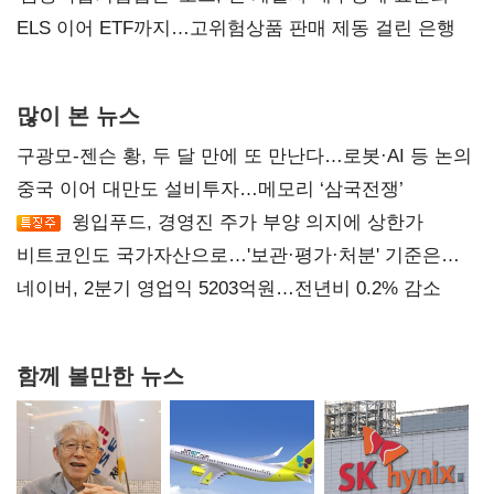
ELS 이어 ETF까지…고위험상품 판매 제동 걸린 은행
많이 본 뉴스
구광모-젠슨 황, 두 달 만에 또 만난다…로봇·AI 등 논의
중국 이어 대만도 설비투자…메모리 ‘삼국전쟁’
윙입푸드, 경영진 주가 부양 의지에 상한가
비트코인도 국가자산으로…'보관·평가·처분' 기준은
숙제
네이버, 2분기 영업익 5203억원…전년비 0.2% 감소
함께 볼만한 뉴스