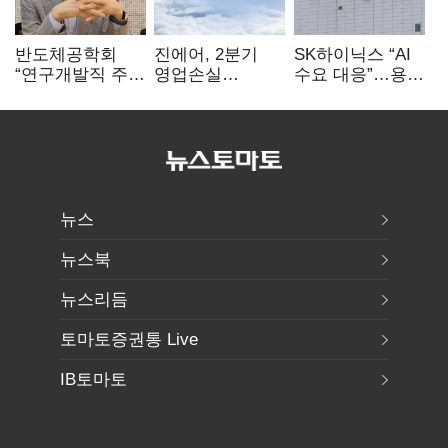
반도체공학회
진에어, 2분기
SK하이닉스 “AI
“연구개발직 주
영업손실
수요 대응”…용인
52시간제
731억…유가
·청주 팹에 54조
개선해야”
상승 여파
투자
뉴스
뉴스북
뉴스리듬
토마토증권통 Live
IB토마토