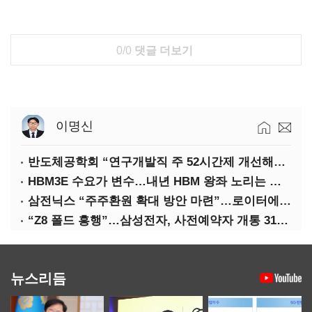
0/0
댓글 더보기
이명신
반도체공학회 “연구개발직 주 52시간제 개선해야”
HBM3E 수요가 변수…내년 HBM 왕좌 노리는 삼성
삼전닉스 “주주환원 확대 방안 마련”…로이터에 성명 보내
“Z8 폴드 흥행”…삼성전자, 사전예약자 개통 31일까지 연장
뉴스리듬