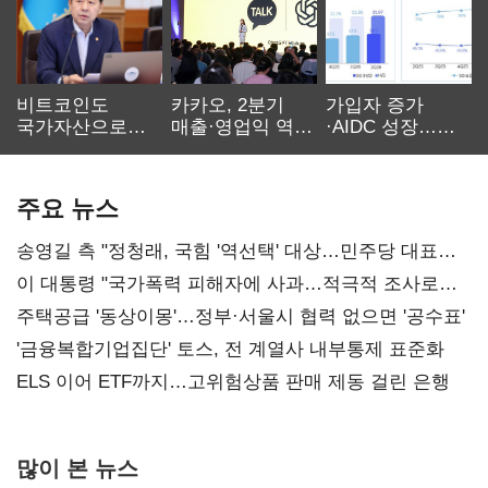
비트코인도
카카오, 2분기
가입자 증가
국가자산으로…'
매출·영업익 역대
·AIDC 성장…
보관·평가·처분'
최대…에이전트
SKT 2분기 성장
기준은 숙제
AI 수익화 관건
본궤도
주요 뉴스
송영길 측 "정청래, 국힘 '역선택' 대상…민주당 대표로
총선 지휘 못해"
이 대통령 "국가폭력 피해자에 사과…적극적 조사로
진실 밝혀야"
주택공급 '동상이몽'…정부·서울시 협력 없으면 '공수표'
'금융복합기업집단' 토스, 전 계열사 내부통제 표준화
ELS 이어 ETF까지…고위험상품 판매 제동 걸린 은행
많이 본 뉴스