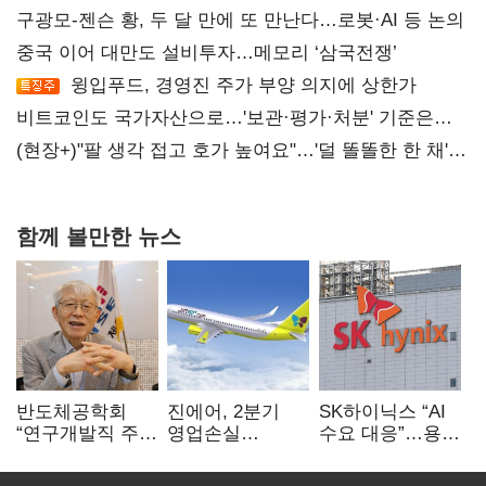
구광모-젠슨 황, 두 달 만에 또 만난다…로봇·AI 등 논의
중국 이어 대만도 설비투자…메모리 ‘삼국전쟁’
윙입푸드, 경영진 주가 부양 의지에 상한가
비트코인도 국가자산으로…'보관·평가·처분' 기준은
숙제
(현장+)"팔 생각 접고 호가 높여요"…'덜 똘똘한 한 채'
20억 키맞추기
함께 볼만한 뉴스
반도체공학회
진에어, 2분기
SK하이닉스 “AI
“연구개발직 주
영업손실
수요 대응”…용인
52시간제
731억…유가
·청주 팹에 54조
개선해야”
상승 여파
투자