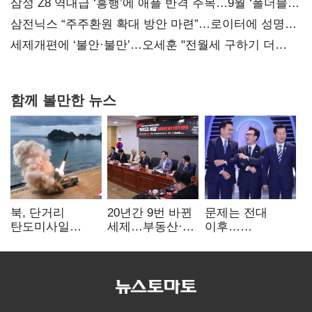
지지도 '50% 아래로'(종합)
삼성 Z8 역대급 ‘흥행’에 애플 반격 주목…9월 ‘폴더블
대전’
삼전닉스 “주주환원 확대 방안 마련”…로이터에 성명
보내
세제개편에 ‘불안·불만’…오세훈 "전월세 구하기 더
힘들어질 것"
함께 볼만한 뉴스
북, 단거리
20년간 9번 바뀐
문제는 전대
탄도미사일
세제…부동산·
이후…
발사…안보실
상속세만
선호투표제로
"즉각 중단 촉구"
건드렸다
뒤집힐 땐
'지지층 불복'