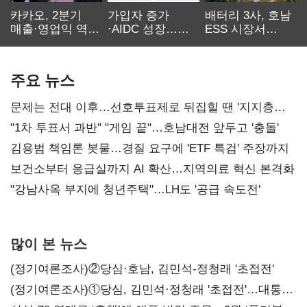
카카오, 2분기
가입자 증가
배터리 3사, 호남
매출·영업익 역대
·AIDC 성장…
ESS 시장서
최대…에이전트
SKT 2분기 성장
‘격돌’
AI 수익화 관건
본궤도
주요 뉴스
문제는 전대 이후…선호투표제로 뒤집힐 땐 '지지층
불복'
"1차 투표서 과반" "게임 끝"…호남대전 앞두고 '충돌'
김용범 책임론 봇물…경질 요구에 'ETF 특검' 주장까지
보건소부터 응급실까지 AI 확산…지역의료 혁신 본격화
"강남사옥 부지에 청년주택"…LH도 '공급 속도전'
많이 본 뉴스
(정기여론조사)②당심·호남, 김민석-정청래 '초접전'
(정기여론조사)①당심, 김민석·정청래 '초접전'…대통령