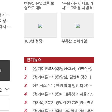
여름철 온열질환 보
"은퇴자는 어디로 가
험으로 대비
나"…고려장 세법 비
판 확산
(정기여론조사)③2순위, 10명 중 4명 '송영길'…정청래 '한 자릿수'
(정기여론조사)④최고위원 최민희·박선원 '양강'…서미화·이성윤·임미애 뒤이어
(정기여론조사)⑤이 대통령 지지율 47.7%…일주일 만에 다시 40%대
100년 정당
부동산 눈치게임
인기뉴스
1
(정기여론조사)②당심·호남, 김민석-정
청래 '초접전'...
2
(정기여론조사)①당심, 김민석·정청래
'초접전'…대통령 ...
3
삼전닉스 “주주환원 확대 방안 마련”…
순
로이터에 성명...
4
(정기여론조사)⑤이 대통령 지지율 47.
7%…일주일 만에 ...
5
카카오, 2분기 영업익 2770억원…전년
비 36% 증가...
6
(정기여론조사)④최고위원 최민희·박선