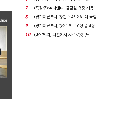
원 '양강'…서미...
7
(특징주)SK디앤디, 금감원 유증 제동에
장 초반 상한가...
8
(정기여론조사)⑥민주 46.2% 대 국힘
31.0%…오차범위 밖 ...
9
(정기여론조사)③2순위, 10명 중 4명
'송영길'…정청래 '한 ...
10
(마약범죄, 처벌에서 치료로)②(단
독)"마약은 전염병…여성...