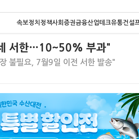
속보
정치
정책
사회
증권
금융
산업
테크
유통
건설
세 서한…10~50% 부과"
 불필요, 7월9일 이전 서한 발송"