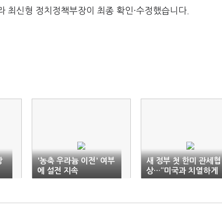
라 최신형 정치정책부장이 최종 확인·수정했습니다.
상
'농축 우라늄 이전' 여부
새 정부 첫 한미 관세협
에 설전 지속
상…“미국과 치열하게
협의”