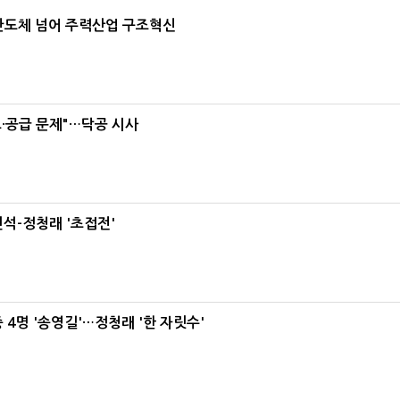
…반도체 넘어 주력산업 구조혁신
·공급 문제"…닥공 시사
석-정청래 '초접전'
 4명 '송영길'…정청래 '한 자릿수'