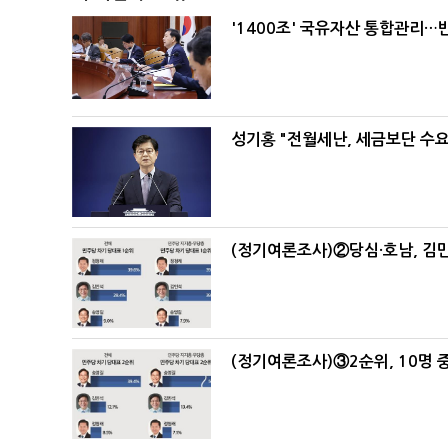
'1400조' 국유자산 통합관리
성기홍 "전월세난, 세금보단 수요
(정기여론조사)②당심·호남, 김민
(정기여론조사)③2순위, 10명 중