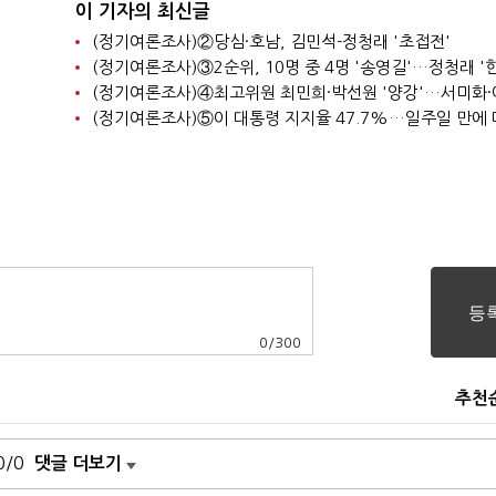
이 기자의 최신글
(정기여론조사)②당심·호남, 김민석-정청래 '초접전'
0
/
300
추천
0/0
댓글 더보기