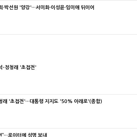
·박선원 '양강'…서미화·이성윤·임미애 뒤이어
-정청래 '초접전'
래 '초접전'…대통령 지지도 '50% 아래로'(종합)
련”…로이터에 성명 보내