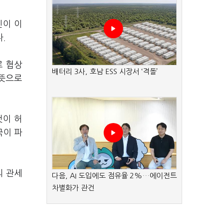
신이 이
다.
로 협상
배터리 3사, 호남 ESS 시장서 ‘격돌’
 뜻으로
것이 허
국이 파
의 관세
다음, AI 도입에도 점유율 2%…에이전트
차별화가 관건