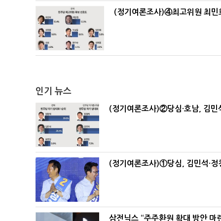
(정기여론조사)④최고위원 최민희
인기 뉴스
(정기여론조사)②당심·호남, 김민석
(정기여론조사)①당심, 김민석·정청
삼전닉스 “주주환원 확대 방안 마