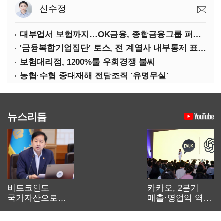
신수정
대부업서 보험까지…OK금융, 종합금융그룹 퍼즐 맞춘다
'금융복합기업집단' 토스, 전 계열사 내부통제 표준화
보험대리점, 1200%룰 우회경쟁 불씨
농협·수협 중대재해 전담조직 '유명무실'
뉴스리듬
비트코인도
카카오, 2분기
국가자산으로…'
매출·영업익 역대
보관·평가·처분'
최대…에이전트
기준은 숙제
AI 수익화 관건