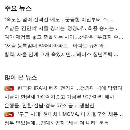
주요 뉴스
"속도전 넘어 전격전"에도…군공항 이전부터 주
52시간까지 '뇌관'
호남은 '김민석' 서울·경기는 '정청래'…최종 승자는
'안갯속'
여야 재검토 놓고 충돌하는 사이…선관위 "투표자 수
오차 당연"
"서울 등록임대 84%비아파트…아파트 규제와
달리해야"
황희, 사흘 만에 고개 숙였지만…'폐버스 청년주택'
후폭풍
많이 본 뉴스
'한국판 IRA'서 빠진 전기차…청와대 벽에 막혔다
시금치 한달새 152% 치솟고 가금류 90만마리 폐사
은행들, 인천·전남·경북 57조 금고 쟁탈전
‘구금 사태’ 현대차 HMGMA, 미 재향군인 채용
확대로 분위기 반전
정부 믿었는데…임대사업자 "세금 더 내라" 분통