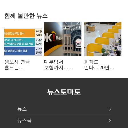
함께 볼만한 뉴스
생보사 연금
대부업서
회장도
흔드는
보험까지…
뛴다…'20년
'증시변동성·
OK금융,
신한' vs '청라
장수리스크'
종합금융그룹
하나' 인천시금고
퍼즐 맞춘다
정면승부
뉴스
뉴스북