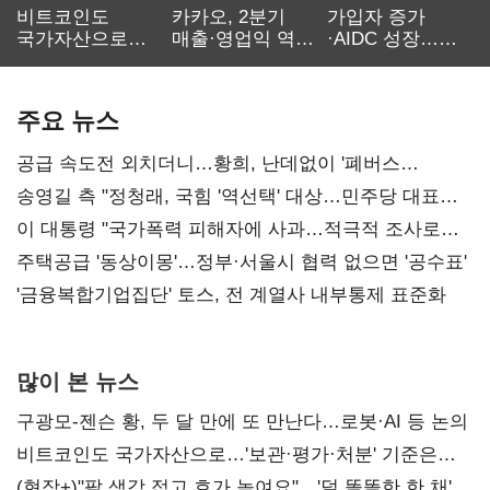
비트코인도
카카오, 2분기
가입자 증가
국가자산으로…'
매출·영업익 역대
·AIDC 성장…
보관·평가·처분'
최대…에이전트
SKT 2분기 성장
기준은 숙제
AI 수익화 관건
본궤도
주요 뉴스
공급 속도전 외치더니…황희, 난데없이 '폐버스
리모델링' 제안
송영길 측 "정청래, 국힘 '역선택' 대상…민주당 대표로
총선 지휘 못해"
이 대통령 "국가폭력 피해자에 사과…적극적 조사로
진실 밝혀야"
주택공급 '동상이몽'…정부·서울시 협력 없으면 '공수표'
'금융복합기업집단' 토스, 전 계열사 내부통제 표준화
많이 본 뉴스
구광모-젠슨 황, 두 달 만에 또 만난다…로봇·AI 등 논의
비트코인도 국가자산으로…'보관·평가·처분' 기준은
숙제
(현장+)"팔 생각 접고 호가 높여요"…'덜 똘똘한 한 채'