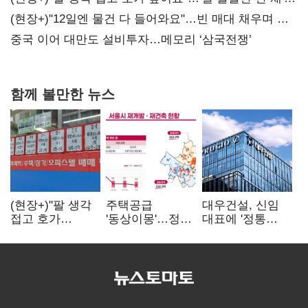
20억 키맞추기
(현장+)"12일엔 물건 다 들어와요"…빈 매대 채우며 문
연 홈플러스
중국 이어 대만도 설비투자…메모리 ‘삼국전쟁’
함께 볼만한 뉴스
(현장+)"팔 생각
주택공급
대우건설, 신임
접고 호가
'동상이몽'…정부
대표에 '정통
높여요"…'덜
·서울시 협력
대우맨' 이강석
똘똘한 한 채'
없으면 '공수표'
부사장 내정
20억 키맞추기