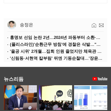
송정은
홍명보 선임 논란 2년…2024년 파동부터 소환·압색까지
(폴리스라인)'순환근무 방침'에 경찰은 삭발…"베테랑·수사력 보강 먼저"
'올공 시위' 2개월…집회 인원 줄었지만 체육관 봉쇄 계속
'신림동·서현역 칼부림' 뒤엔 기동순찰대…'장윤기 은폐·조작' 후엔 내부비리수사대
뉴스리듬