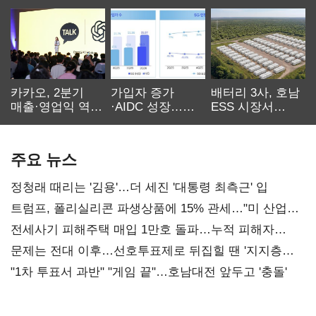
카카오, 2분기
가입자 증가
배터리 3사, 호남
매출·영업익 역대
·AIDC 성장…
ESS 시장서
최대…에이전트
SKT 2분기 성장
‘격돌’
AI 수익화 관건
본궤도
주요 뉴스
정청래 때리는 '김용'…더 세진 '대통령 최측근' 입
트럼프, 폴리실리콘 파생상품에 15% 관세…"미 산업
재건"
전세사기 피해주택 매입 1만호 돌파…누적 피해자
4만278명
문제는 전대 이후…선호투표제로 뒤집힐 땐 '지지층
불복'
"1차 투표서 과반" "게임 끝"…호남대전 앞두고 '충돌'