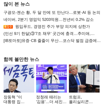
많이 본 뉴스
구광모-젠슨 황, 두 달 만에 또 만난다…로봇·AI 등 논의
네이버, 2분기 영업익 5203억원…전년비 0.2% 감소
윙입푸드, 경영진 주가 부양 의지에 상한가
(민선 9기 한달)③'7조 채무' 곳간에 충격…추미애,
20년만에 '비상재정' 선언 승부수
[IB토마토]유증·CB 줄줄이 무산…코스닥 벌점 급증에
상폐 압박
함께 볼만한 뉴스
장동혁 "이
정청래 때리는
트럼프,
대통령 집
'김용'…더 세진
폴리실리콘