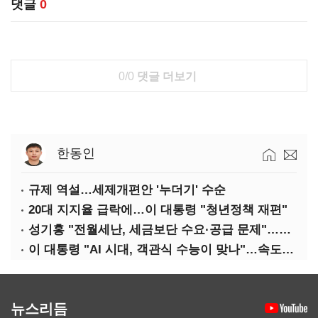
댓글
0
0/0
댓글 더보기
한동인
규제 역설…세제개편안 '누더기' 수순
20대 지지율 급락에…이 대통령 "청년정책 재편"
성기홍 "전월세난, 세금보단 수요·공급 문제"…닥공 시사
이 대통령 "AI 시대, 객관식 수능이 맞나"…속도전 '경계'
뉴스리듬