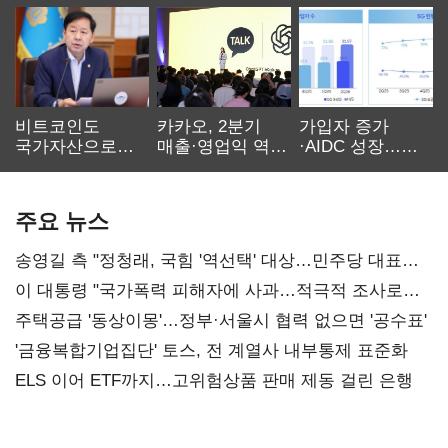
비트코인도
카카오, 2분기
가입자 증가
국가자산으로…'
매출·영업익 역대
·AIDC 성장…
보관·평가·처분'
최대…에이전트
SKT 2분기 성장
기준은 숙제
AI 수익화 관건
본궤도
주요 뉴스
송영길 측 "정청래, 국힘 '역선택' 대상…민주당 대표로
총선 지휘 못해"
이 대통령 "국가폭력 피해자에 사과…적극적 조사로
진실 밝혀야"
주택공급 '동상이몽'…정부·서울시 협력 없으면 '공수표'
'금융복합기업집단' 토스, 전 계열사 내부통제 표준화
ELS 이어 ETF까지…고위험상품 판매 제동 걸린 은행