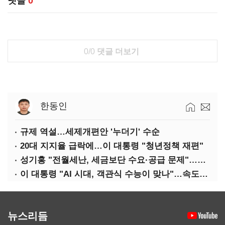
댓글
0
0/0
댓글 더보기
한동인
규제 역설…세제개편안 '누더기' 수순
20대 지지율 급락에…이 대통령 "청년정책 재편"
성기홍 "전월세난, 세금보단 수요·공급 문제"…닥공 시사
이 대통령 "AI 시대, 객관식 수능이 맞나"…속도전 '경계'
뉴스리듬