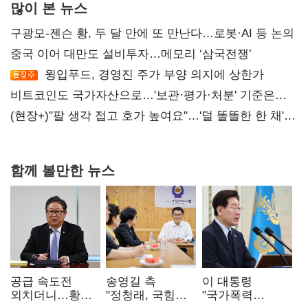
많이 본 뉴스
구광모-젠슨 황, 두 달 만에 또 만난다…로봇·AI 등 논의
중국 이어 대만도 설비투자…메모리 ‘삼국전쟁’
윙입푸드, 경영진 주가 부양 의지에 상한가
비트코인도 국가자산으로…'보관·평가·처분' 기준은
숙제
(현장+)"팔 생각 접고 호가 높여요"…'덜 똘똘한 한 채'
20억 키맞추기
함께 볼만한 뉴스
공급 속도전
송영길 측
이 대통령
외치더니…황희,
"정청래, 국힘
"국가폭력