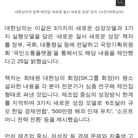
대한상의의 정책 제언집 '새로운 질서 새로운 성장' 표지. (사진=대한상의)
대한상의는 이같은
3
가지의 새로운 성장모델과
1
가
지 실행모델을 담은
‘
새로운 질서 새로운 성장
’
책자
를 정부
,
국회
,
대통령실 등에 전달하고 국정기획위원
회
‘
국민소통플랫폼
’
을 통해서도 해당 내용을 제안했
다고 25일 밝혔습니다
.
책자는 최태원 대한상의 회장(SK그룹 회장)이 평소
설파한 내용을 각 분야 전문가가 심층 연구해 제언집
형태로 펴낸 것입니다
.
제조업 중심의 성장방식 한계
를 지적하며
3
가지 새로운 성장 모델로
‘6
조달러 규
모 한일 경제연합
’, ‘500
만명 해외 인재 유치
’, ‘
소프트
머니 전략 전환
’
등을 제시했습니다
.
먼저 제조업 중심
,
저성장 등 경제 문제와 저출생·고