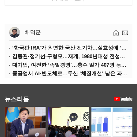
배덕훈
‘한국판 IRA’가 외면한 국산 전기차…실효성에 ‘의문’
김동관·정기선·구형모…재계, 1980년대생 전성시대
대기업, 여전한 ‘족벌경영’…총수 일가 407명 등기임원
중공업서 AI·반도체로…두산 ‘체질개선’ 남은 과제는
뉴스리듬