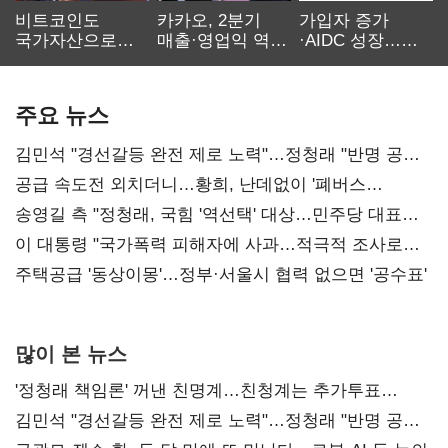
비트코인도
카카오, 2분기
가입자 증가
국가자산으로…'
매출·영업익 역대
·AIDC 성장…
보관·평가·처분'
최대…에이전트
SKT 2분기 성장
기준은 숙제
AI 수익화 관건
본궤도
주요 뉴스
김민석 "경선갈등 완전 제로 노력"…정청래 "반명 공세
사과부터"
공급 속도전 외치더니…황희, 난데없이 '폐버스
리모델링' 제안
송영길 측 "정청래, 국힘 '역선택' 대상…민주당 대표로
총선 지휘 못해"
이 대통령 "국가폭력 피해자에 사과…적극적 조사로
진실 밝혀야"
주택공급 '동상이몽'…정부·서울시 협력 없으면 '공수표'
많이 본 뉴스
'정청래 책임론' 꺼낸 친명계…친청계는 추가투표
때리기
김민석 "경선갈등 완전 제로 노력"…정청래 "반명 공세