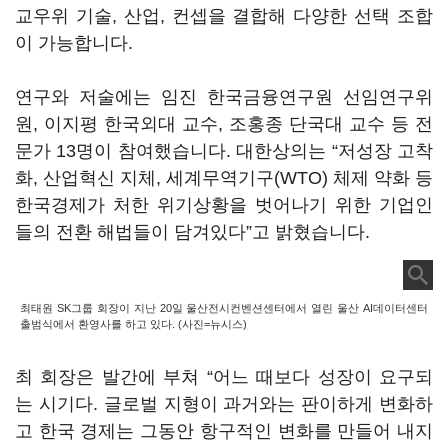
교우위 기술
,
산업
,
컨셉을 결합해 다양한 선택 조합
이 가능합니다
.
연구와 저술에는 임진 한국금융연구원 선임연구위
원
,
이지평 한국외대 교수
,
조홍종 단국대 교수 등 전
문가
13
명이 참여했습니다
.
대한상의는
“
저성장 고착
화
,
산업혁신 지체
,
세계무역기구
(WTO)
체제 약화 등
한국경제가 처한 위기상황을 벗어나기 위한 기업인
들의 전환 해법들이 담겨있다
”
고 밝혔습니다
.
최태원 SK그룹 회장이 지난 20일 울산전시컨벤션센터에서 열린 울산 AI데이터센터
출범식에서 환영사를 하고 있다. (사진=뉴시스)
최 회장은 발간에 부쳐
“
어느 때보다 성장이 요구되
는 시기다. 글로벌 지형이 과거와는 판이하게 변화하
고 한국 경제는 그동안 항구적인 변화를 만들어 내지