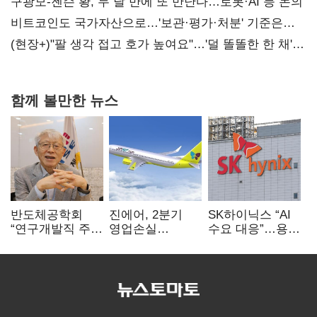
사과부터"
구광모-젠슨 황, 두 달 만에 또 만난다…로봇·AI 등 논의
비트코인도 국가자산으로…'보관·평가·처분' 기준은
숙제
(현장+)"팔 생각 접고 호가 높여요"…'덜 똘똘한 한 채'
20억 키맞추기
함께 볼만한 뉴스
반도체공학회
진에어, 2분기
SK하이닉스 “AI
“연구개발직 주
영업손실
수요 대응”…용인
52시간제
731억…유가
·청주 팹에 54조
개선해야”
상승 여파
투자