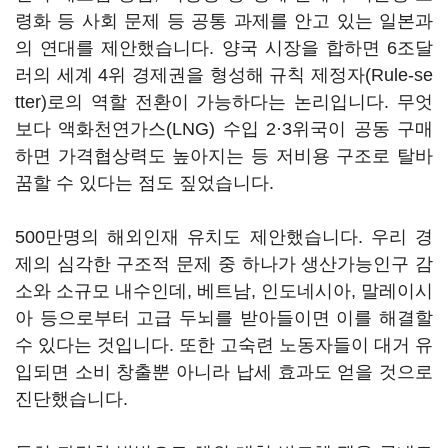
령화 등 사회 문제 등 공통 과제를 안고 있는 일본과
의 연대를 제안했습니다
.
양국 시장을 합하면
6
조달
러의 세계
4
위 경제권을 형성해 규칙 제정자
(Rule-se
tter)
로의 역할 전환이 가능하다는 논리입니다
.
무엇
보다 액화천연가스
(LNG)
수입
2
·
3
위국이 공동 구매
하면 가격협상력도 높아지는 등 저비용 구조로 탈바
꿈할 수 있다는 점도 짚었습니다
.
500
만명의 해외인재 유치도 제안했습니다
.
우리 경
제의 심각한 구조적 문제 중 하나가 생산가능인구 감
소와 소규모 내수인데
,
베트남
,
인도네시아
,
말레이시
아 등으로부터 고급 두뇌를 받아들이면 이를 해결할
수 있다는 것입니다
.
또한 고숙련 노동자들이 대거 유
입되면 소비 창출뿐 아니라 납세 효과도 얻을 것으로
진단했습니다
.