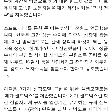
특히 과감한 방법으로 해외 대형 반도체 팹을 국내로
유치해 고숙련 노동자들을 대거 유입시키는
‘
큰 삽 전
략
’
을 지목했습니다
.
소프트 머니를 통한 돈 버는 방식의 전환도 언급했습
니다
.
한국은 그간 상품 수지에 의존해 성장해 왔는
데
,
이런 방식만으로는 관세 정책의 타깃이 되는 등
지속 성장에 한계가 있다고 진단했습니다
.
이에 상품
수지의 부진을 상쇄할 서비스와 본원소득 공략을 위
해
K-
푸드
, K-
컬처 등을 산업화하고 전략적 해외투자
를 강화해 투자소득을 창출해야 한다고 강조했습니
다
.
이같은
3
가지 성장모델 구현을 위한 실행모델로는
‘
메가 샌드박스
’
를 제안했습니다
.
메가 샌드박스란 혁
신 산업자에게 규제를 일정기간 유예하는 규제 샌드
박스를 메가
(
광역
)
단위로 넓힌 개념으로 지역의 비