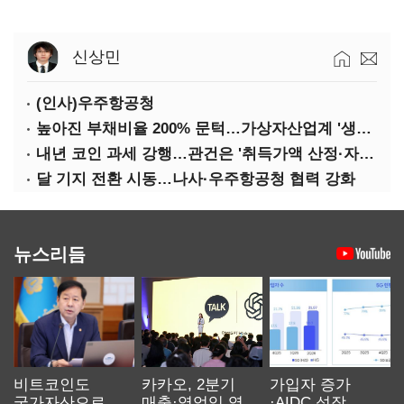
신상민
(인사)우주항공청
높아진 부채비율 200% 문턱…가상자산업계 '생존 시험대'
내년 코인 과세 강행…관건은 '취득가액 산정·자산 이동'
달 기지 전환 시동…나사·우주항공청 협력 강화
뉴스리듬
비트코인도
카카오, 2분기
가입자 증가
국가자산으로…'
매출·영업익 역대
·AIDC 성장…