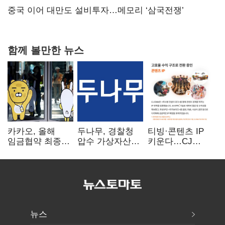
연 홈플러스
중국 이어 대만도 설비투자…메모리 ‘삼국전쟁’
함께 볼만한 뉴스
카카오, 올해
두나무, 경찰청
티빙·콘텐츠 IP
임금협약 최종
압수 가상자산
키운다…CJ
타결…연봉 6.3%
보관 맡는다…
ENM, 하반기
인상·격려금
커스터디 사업
글로벌 확장 가속
300만원
최종 낙찰
뉴스