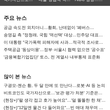
보관·평가·처분'
최대…에이전트
SKT 2분기 성장
기준은 숙제
AI 수익화 관건
본궤도
주요 뉴스
공급 속도전 외치더니…황희, 난데없이 '폐버스
리모델링' 제안
송영길 측 "정청래, 국힘 '역선택' 대상…민주당 대표로
총선 지휘 못해"
이 대통령 "국가폭력 피해자에 사과…적극적 조사로
진실 밝혀야"
주택공급 '동상이몽'…정부·서울시 협력 없으면 '공수표'
'금융복합기업집단' 토스, 전 계열사 내부통제 표준화
많이 본 뉴스
구광모-젠슨 황, 두 달 만에 또 만난다…로봇·AI 등 논의
비트코인도 국가자산으로…'보관·평가·처분' 기준은
숙제
(현장+)"팔 생각 접고 호가 높여요"…'덜 똘똘한 한 채'
20억 키맞추기
(현장+)"12일엔 물건 다 들어와요"…빈 매대 채우며 문