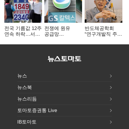
전국 기름값 12주
전쟁에 원유
반도체공학회
연속 하락…서울
공급망
“연구개발직 주
휘발윳값 1909원
흔들리자…K-
52시간제
정유, 에너지안보
개선해야”
핵심으로 재부상
뉴스
뉴스북
뉴스리듬
토마토증권통 Live
IB토마토