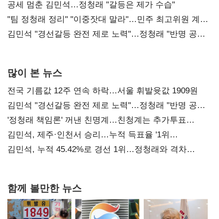
공세 멈춘 김민석…정청래 "갈등은 제가 수습"
"팀 정청래 정리" "이중잣대 말라"…민주 최고위원 계파
다툼 격화
김민석 "경선갈등 완전 제로 노력"…정청래 "반명 공세
사과부터"
많이 본 뉴스
전국 기름값 12주 연속 하락…서울 휘발윳값 1909원
김민석 "경선갈등 완전 제로 노력"…정청래 "반명 공세
사과부터"
'정청래 책임론' 꺼낸 친명계…친청계는 추가투표
때리기
김민석, 제주·인천서 승리…누적 득표율 '1위
탈환'(종합)
김민석, 누적 45.42%로 경선 1위…정청래와 격차
0.86%p(2보)
함께 볼만한 뉴스