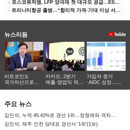
포스코퓨처엠, LFP 양극재 첫 대규모 공급…ESS 시장 공략
트리니티항공 출범…“합리적 가격·기대 이상 서비스로 승부”
뉴스리듬
비트코인도
카카오, 2분기
가입자 증가
국가자산으로…'
매출·영업익 역대
·AIDC 성장…
보관·평가·처분'
최대…에이전트
SKT 2분기 성장
기준은 숙제
AI 수익화 관건
본궤도
주요 뉴스
김민석, 누적 45.42%로 경선 1위…정청래와 격차
0.86%p(2보)
김민석, 제주·인천 당대표 경선서 '1위'(1보)