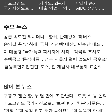
비트코인도
카카오, 2분기
가입자 증가
국가자산으로…'
매출·영업익 역대
·AIDC 성장…
보관·평가·처분'
최대…에이전트
SKT 2분기 성장
기준은 숙제
AI 수익화 관건
본궤도
주요 뉴스
공급 속도전 외치더니…황희, 난데없이 '폐버스
리모델링' 제안
송영길 측 "정청래, 국힘 '역선택' 대상…민주당 대표로
총선 지휘 못해"
이 대통령 "국가폭력 피해자에 사과…적극적 조사로
진실 밝혀야"
주택공급 '동상이몽'…정부·서울시 협력 없으면 '공수표'
'금융복합기업집단' 토스, 전 계열사 내부통제 표준화
많이 본 뉴스
구광모-젠슨 황, 두 달 만에 또 만난다…로봇·AI 등 논의
비트코인도 국가자산으로…'보관·평가·처분' 기준은
숙제
(현장+)"팔 생각 접고 호가 높여요"…'덜 똘똘한 한 채'