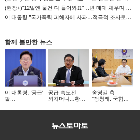
20억 키맞추기
(현장+)"12일엔 물건 다 들어와요"…빈 매대 채우며 문
연 홈플러스
이 대통령 "국가폭력 피해자에 사과…적극적 조사로
진실 밝혀야"
함께 볼만한 뉴스
이 대통령, '공급'
공급 속도전
송영길 측
팔
외치더니…황희,
"정청래, 국힘
걷어붙였는데…
난데없이 '폐버스
'역선택' 대상…
여 내부선
리모델링' 제안
민주당 대표로
'부동산
총선 지휘 못해"
망언'(종합)