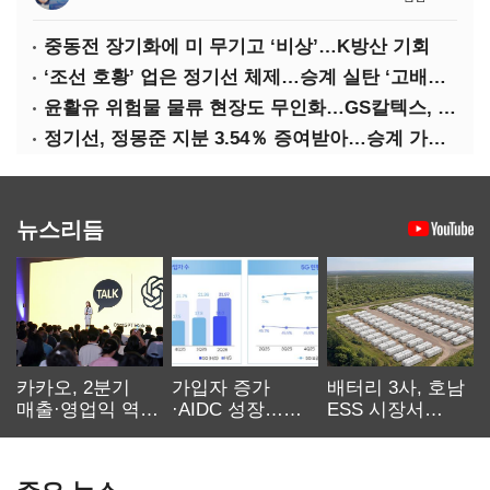
중동전 장기화에 미 무기고 ‘비상’…K방산 기회
‘조선 호황’ 업은 정기선 체제…승계 실탄 ‘고배당’ 주목
윤활유 위험물 물류 현장도 무인화…GS칼텍스, 디지털 전환 가속
정기선, 정몽준 지분 3.54％ 증여받아…승계 가속화
뉴스리듬
카카오, 2분기
가입자 증가
배터리 3사, 호남
매출·영업익 역대
·AIDC 성장…
ESS 시장서
최대…에이전트
SKT 2분기 성장
‘격돌’
AI 수익화 관건
본궤도