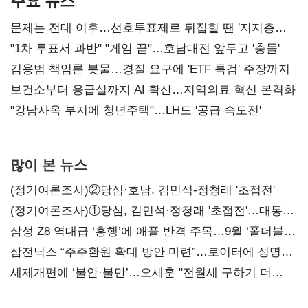
주요 뉴스
문제는 전대 이후…선호투표제로 뒤집힐 땐 '지지층
불복'
"1차 투표서 과반" "게임 끝"…호남대전 앞두고 '충돌'
김용범 책임론 봇물…경질 요구에 'ETF 특검' 주장까지
보건소부터 응급실까지 AI 확산…지역의료 혁신 본격화
"강남사옥 부지에 청년주택"…LH도 '공급 속도전'
많이 본 뉴스
(정기여론조사)②당심·호남, 김민석-정청래 '초접전'
(정기여론조사)①당심, 김민석·정청래 '초접전'…대통령
지지도 '50% 아래로'(종합)
삼성 Z8 역대급 ‘흥행’에 애플 반격 주목…9월 ‘폴더블
대전’
삼전닉스 “주주환원 확대 방안 마련”…로이터에 성명
보내
세제개편에 ‘불안·불만’…오세훈 "전월세 구하기 더
힘들어질 것"