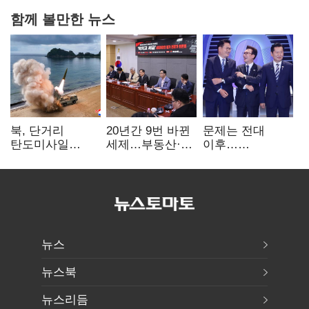
함께 볼만한 뉴스
북, 단거리
20년간 9번 바뀐
문제는 전대
탄도미사일
세제…부동산·
이후…
발사…안보실
상속세만
선호투표제로
"즉각 중단 촉구"
건드렸다
뒤집힐 땐
'지지층 불복'
뉴스
뉴스북
뉴스리듬