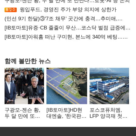
구광모-젠슨 황, 두 달 만에 또 만난다…로봇·AI 등 논의
윙입푸드, 경영진 주가 부양 의지에 상한가
(민선 9기 한달)③'7조 채무' 곳간에 충격…추미애,
20년만에 '비상재정' 선언 승부수
[IB토마토]유증·CB 줄줄이 무산…코스닥 벌점 급증에
상폐 압박
[IB토마토]아워홈 떠난 구미현, 본느에 340억 베팅…
가족 지배체제 구축
함께 볼만한 뉴스
구광모-젠슨 황,
[IB토마토]HD현
포스코퓨처엠,
두 달 만에 또
대엔솔, '한국판
LFP 양극재 첫
만난다…로봇·AI
IRA' 수혜 부상…
대규모 공급…
등 논의
세액공제 선택이
ESS 시장 공략
변수