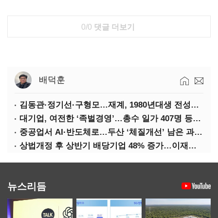
0/0
댓글 더보기
배덕훈
김동관·정기선·구형모…재계, 1980년대생 전성시대
대기업, 여전한 ‘족벌경영’…총수 일가 407명 등기임원
중공업서 AI·반도체로…두산 ‘체질개선’ 남은 과제는
상법개정 후 상반기 배당기업 48% 증가…이재용 배당액 728억 1위
뉴스리듬