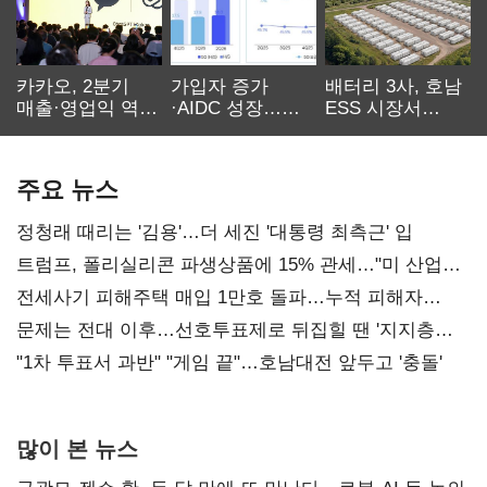
카카오, 2분기
가입자 증가
배터리 3사, 호남
매출·영업익 역대
·AIDC 성장…
ESS 시장서
최대…에이전트
SKT 2분기 성장
‘격돌’
AI 수익화 관건
본궤도
주요 뉴스
정청래 때리는 '김용'…더 세진 '대통령 최측근' 입
트럼프, 폴리실리콘 파생상품에 15% 관세…"미 산업
재건"
전세사기 피해주택 매입 1만호 돌파…누적 피해자
4만278명
문제는 전대 이후…선호투표제로 뒤집힐 땐 '지지층
불복'
"1차 투표서 과반" "게임 끝"…호남대전 앞두고 '충돌'
많이 본 뉴스