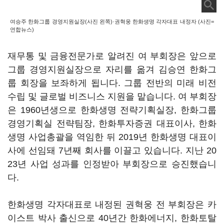
여승주 한화그룹 경영지원실장(사진 왼쪽)·권혁웅 한화생명 각자대표 내정자 (사진=
연합뉴스)
재무통 및 금융전문가로 알려진 여 부회장은 앞으로
그룹 경영지원실장으로 자리를 옮겨 김승연 한화그
룹 회장을 보좌하게 됩니다. 그룹 전반의 미래 비전
수립 및 글로벌 비즈니스 지원을 맡습니다
.
여 부회장
은
1960
년생으로 한화생명 전략기획실장
,
한화그룹
경영기획실 전략팀장
,
한화투자증권 대표이사
,
한화
생명 사업총괄을 역임한 뒤
2019
년 한화생명 대표이
사에 선임돼
7
년째 회사를 이끌고 있습니다
.
지난
20
23
년 사업 성과를 인정받아 부회장으로 승진했습니
다
.
한화생명 각자대표로 내정된 권혁웅 전 부회장은 카
이스트 박사 출신으로
40
년간 한화에너지
,
한화토탈