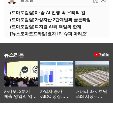
(토마토칼럼)미·중 AI 전쟁 속 우리의 길
(토마토칼럼)가상자산 2단계법과 골든타임
(토마토칼럼)피지컬 AI와 책임의 한계
[뉴스토마토프라임]효자 IP '슈퍼 마리오'
뉴스리듬
카카오, 2분기
가입자 증가
배터리 3사, 호남
매출·영업익 역대
·AIDC 성장…
ESS 시장서
최대…에이전트
SKT 2분기 성장
‘격돌’
AI 수익화 관건
본궤도