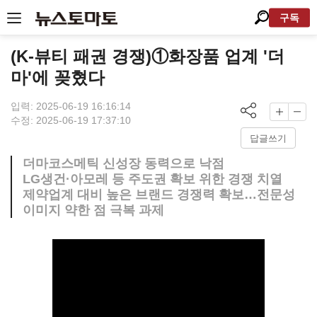
구독
(K-뷰티 패권 경쟁)①화장품 업계 '더
마'에 꽂혔다
입력: 2025-06-19 16:16:14
수정: 2025-06-19 17:37:10
답글쓰기
더마코스메틱 신성장 동력으로 낙점
LG생건·아모레 등 주도권 확보 위한 경쟁 치열
제약업계 대비 높은 브랜드 경쟁력 확보…전문성
이미지 약한 점 극복 과제