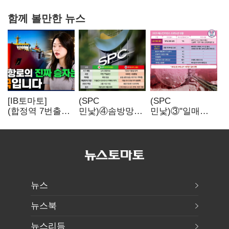
함께 볼만한 뉴스
[IB토마토]
(SPC
(SPC
(합정역 7번출구)
민낯)④솜방망이
민낯)③"일매출
북극길 열리자
처벌에
280만원 찍어도
K조선 뜬다
식품위생법 위반
수익 제자리"…
반복
점주 울리는
'상시 할인'
뉴스
뉴스북
뉴스리듬