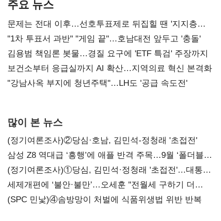
주요 뉴스
문제는 전대 이후…선호투표제로 뒤집힐 땐 '지지층
불복'
"1차 투표서 과반" "게임 끝"…호남대전 앞두고 '충돌'
김용범 책임론 봇물…경질 요구에 'ETF 특검' 주장까지
보건소부터 응급실까지 AI 확산…지역의료 혁신 본격화
"강남사옥 부지에 청년주택"…LH도 '공급 속도전'
많이 본 뉴스
(정기여론조사)②당심·호남, 김민석-정청래 '초접전'
삼성 Z8 역대급 ‘흥행’에 애플 반격 주목…9월 ‘폴더블
대전’
(정기여론조사)①당심, 김민석·정청래 '초접전'…대통령
지지도 '50% 아래로'(종합)
세제개편에 ‘불안·불만’…오세훈 "전월세 구하기 더
힘들어질 것"
(SPC 민낯)④솜방망이 처벌에 식품위생법 위반 반복