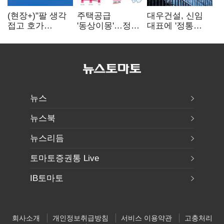
(현장+)"팔 생각
주택공급
대우건설, 신임
접고 호가
'동상이몽'…정부
대표에 '정통
높여요"…'덜
·서울시 협력
대우맨' 이강석
똘똘한 한 채'
없으면 '공수표'
부사장 내정
20억 키맞추기
뉴스
뉴스북
뉴스리듬
토마토증권통 Live
IB토마토
회사소개
개인정보취급방침
서비스 이용약관
고충처리