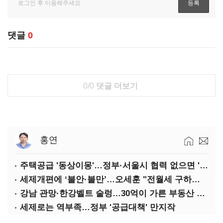
댓글
0
0/0
댓글 더보기
홍연
주택공급 '동상이몽'…정부·서울시 협력 없으면 '공수표'
세제개편에 ‘불안·불만’…오세훈 "전월세 구하기 더 힘들어질 것"
강남 관망·한강벨트 술렁…30억이 가른 부동산 민심
세제로는 역부족…정부 '공급대책' 만지작