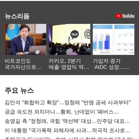
뉴스리듬
비트코인도
카카오, 2분기
가입자 증가
국가자산으로…'
매출·영업익 역대
·AIDC 성장…
보관·평가·처분'
최대…에이전트
SKT 2분기 성장
기준은 숙제
AI 수익화 관건
본궤도
주요 뉴스
김민석 "화합하고 확장"…정청래 "반명 공세 사과부터"
공급 속도전 외치더니…황희, 난데없이 '폐버스
리모델링' 제안
송영길 측 "정청래, 국힘 '역선택' 대상…민주당 대표로
총선 지휘 못해"
이 대통령 "국가폭력 피해자에 사과…적극적 조사로