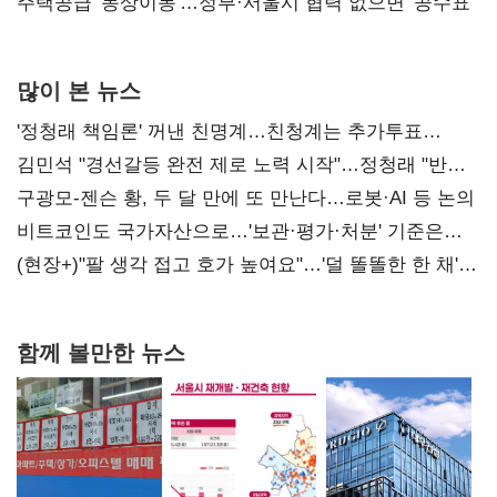
진실 밝혀야"
주택공급 '동상이몽'…정부·서울시 협력 없으면 '공수표'
많이 본 뉴스
'정청래 책임론' 꺼낸 친명계…친청계는 추가투표
때리기
김민석 "경선갈등 완전 제로 노력 시작"…정청래 "반명
공세 사과부터"
구광모-젠슨 황, 두 달 만에 또 만난다…로봇·AI 등 논의
비트코인도 국가자산으로…'보관·평가·처분' 기준은
숙제
(현장+)"팔 생각 접고 호가 높여요"…'덜 똘똘한 한 채'
20억 키맞추기
함께 볼만한 뉴스