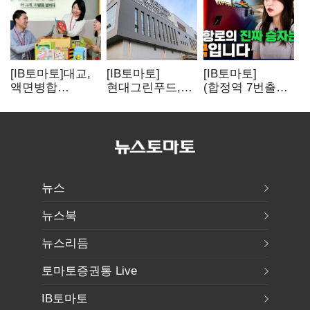
[IB토마토]대교,
[IB토마토]
[IB토마토]
액면병합
현대그린푸드,
(합정역 7번출구)
앞두고도 '1000원
수익성 본궤도…
북극길 열리자
룰' 경고장…
실적 개선에
K조선 뜬다
상장유지 시험대
주주환원까지
뉴스
뉴스북
뉴스리듬
토마토증권통 Live
IB토마토