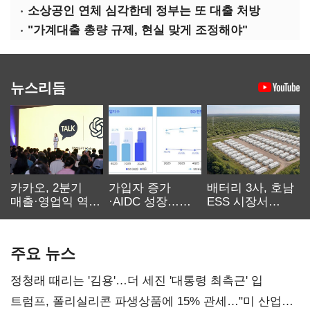
소상공인 연체 심각한데 정부는 또 대출 처방
"가계대출 총량 규제, 현실 맞게 조정해야"
뉴스리듬
카카오, 2분기
가입자 증가
배터리 3사, 호남
매출·영업익 역대
·AIDC 성장…
ESS 시장서
최대…에이전트
SKT 2분기 성장
‘격돌’
AI 수익화 관건
본궤도
주요 뉴스
정청래 때리는 '김용'…더 세진 '대통령 최측근' 입
트럼프, 폴리실리콘 파생상품에 15% 관세…"미 산업