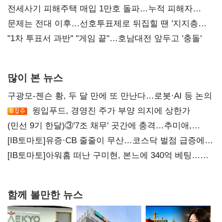
재건"
전세사기 피해주택 매입 1만호 돌파…누적 피해자
4만278명
문제는 전대 이후…선호투표제로 뒤집힐 땐 '지지층
불복'
"1차 투표서 과반" "게임 끝"…호남대전 앞두고 '충돌'
많이 본 뉴스
구광모-젠슨 황, 두 달 만에 또 만난다…로봇·AI 등 논의
윙입푸드, 경영진 주가 부양 의지에 상한가
(민선 9기 한달)③'7조 채무' 곳간에 충격…추미애,
20년만에 '비상재정' 선언 승부수
[IB토마토]유증·CB 줄줄이 무산…코스닥 벌점 급증에
상폐 압박
[IB토마토]아워홈 떠난 구미현, 본느에 340억 베팅…
가족 지배체제 구축
함께 볼만한 뉴스