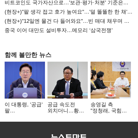
비트코인도 국가자산으로…'보관·평가·처분' 기준은
숙제
(현장+)"팔 생각 접고 호가 높여요"…'덜 똘똘한 한 채'
20억 키맞추기
(현장+)"12일엔 물건 다 들어와요"…빈 매대 채우며 문
연 홈플러스
중국 이어 대만도 설비투자…메모리 ‘삼국전쟁’
함께 볼만한 뉴스
이 대통령, '공급'
공급 속도전
송영길 측
팔
외치더니…황희,
"정청래, 국힘
걷어붙였는데…
난데없이 '폐버스
'역선택' 대상…
여 내부선
리모델링' 제안
민주당 대표로
'부동산
총선 지휘 못해"
망언'(종합)