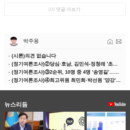
0/0
댓글 더보기
박주용
(시론)의견 없습니다
(정기여론조사)②당심·호남, 김민석-정청래 '초접전'
(정기여론조사)③2순위, 10명 중 4명 '송영길'…정청래 '한 자릿수'
(정기여론조사)④최고위원 최민희·박선원 '양강'…서미화·이성윤·임미애 뒤이어
뉴스리듬