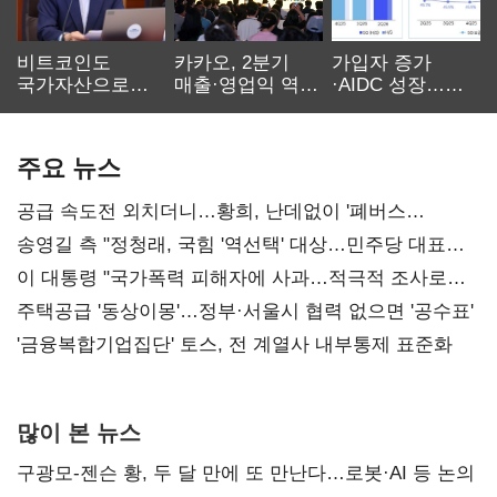
비트코인도
카카오, 2분기
가입자 증가
국가자산으로…'
매출·영업익 역대
·AIDC 성장…
보관·평가·처분'
최대…에이전트
SKT 2분기 성장
기준은 숙제
AI 수익화 관건
본궤도
주요 뉴스
공급 속도전 외치더니…황희, 난데없이 '폐버스
리모델링' 제안
송영길 측 "정청래, 국힘 '역선택' 대상…민주당 대표로
총선 지휘 못해"
이 대통령 "국가폭력 피해자에 사과…적극적 조사로
진실 밝혀야"
주택공급 '동상이몽'…정부·서울시 협력 없으면 '공수표'
'금융복합기업집단' 토스, 전 계열사 내부통제 표준화
많이 본 뉴스
구광모-젠슨 황, 두 달 만에 또 만난다…로봇·AI 등 논의