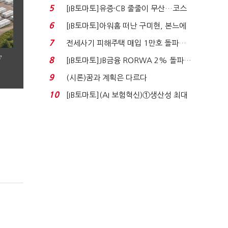
격…추미애, 20년...
5
[IB토마토]유증·CB 줄줄이 무산…코스
닥 벌점 급증에 ...
6
[IB토마토]아워홈 떠난 구미현, 본느에
340억 베팅…가...
7
전세사기 피해주택 매입 1만호 돌파…
누적 피해자 4만2...
’
8
[IB토마토]JB금융 RORWA 2% 돌파…
실적 견인은 은행 ...
9
(시론)꿈과 계획은 다르다
10
[IB토마토](AI 보험혁신)①생산성 최대
80% 개선…현실...