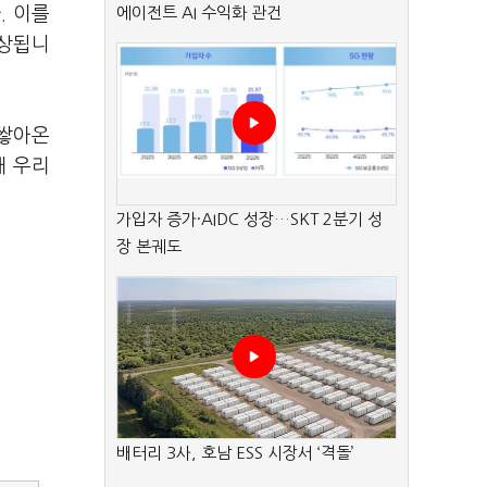
. 이를
에이전트 AI 수익화 관건
예상됩니
 쌓아온
해 우리
가입자 증가·AIDC 성장…SKT 2분기 성
장 본궤도
배터리 3사, 호남 ESS 시장서 ‘격돌’