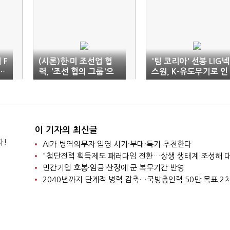
 F
(시론)한·미 조선업 협
'팀 코리아' 선봉 LIG넥
…
력, '조선 협의 그룹'으
스원, K-유도무기로 인
로 제도화해야
니 공략
이 기자의 최신글
다!
AI가 병역의무자 입영 시기·부대·특기 추천한다
민간기업 호봉·임금 산정에 군 복무기간 반영