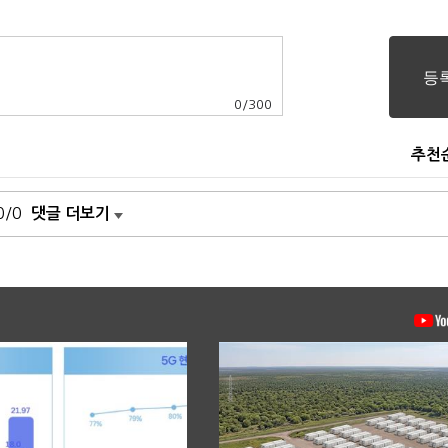
0
/
300
추천
0/0
댓글 더보기