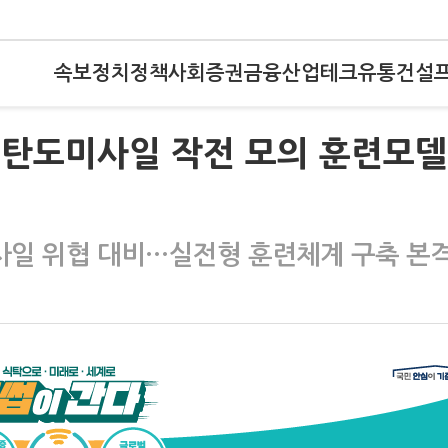
속보
정치
정책
사회
증권
금융
산업
테크
유통
건설
규모 탄도미사일 작전 모의 훈련모델
사일 위협 대비…실전형 훈련체계 구축 본