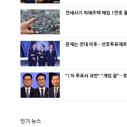
전세사기 피해주택 매입 1만호 
문제는 전대 이후…선호투표제로 
"1차 투표서 과반" "게임 끝"…
인기 뉴스