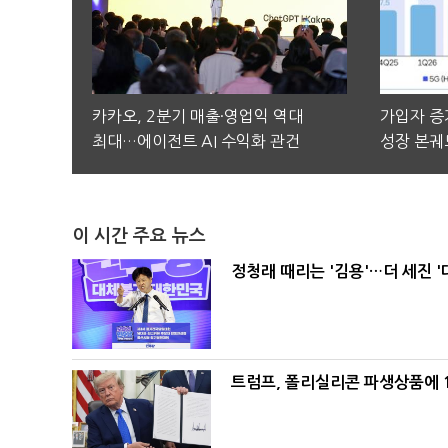
카카오, 2분기 매출·영업익 역대
가입자 증가
최대…에이전트 AI 수익화 관건
성장 본궤
이 시간 주요 뉴스
정청래 때리는 '김용'…더 세진 '
트럼프, 폴리실리콘 파생상품에 1