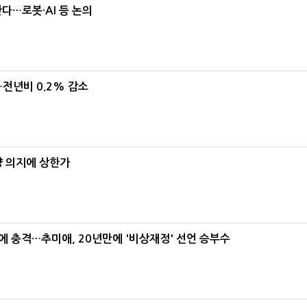
난다…로봇·AI 등 논의
…전년비 0.2% 감소
양 의지에 상한가
간에 충격…추미애, 20년만에 '비상재정' 선언 승부수