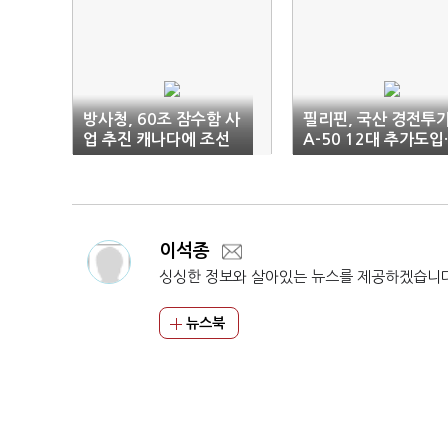
방사청, 60조 잠수함 사
필리핀, 국산 경전투기
업 추진 캐나다에 조선
A-50 12대 추가도입
인력 양성 제안
1조원 규모
이석종
싱싱한 정보와 살아있는 뉴스를 제공하겠습니
뉴스북