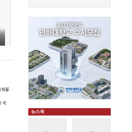
"첨단전력 획득제도 패러다임 전환…상생 생태계 조성해 대체불가 K-방산 도약"
2040년까지 단계적 병력 감축…국방총인력 50만 목표 2차 국방개혁 착수
뉴스북