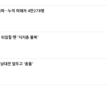
돌파…누적 피해자 4만278명
뒤집힐 땐 '지지층 불복'
호남대전 앞두고 '충돌'