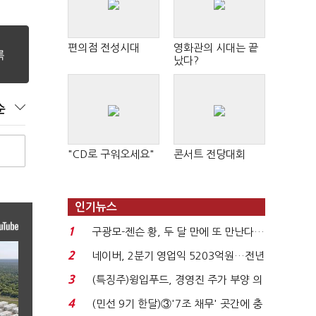
편의점 전성시대
영화관의 시대는 끝
났다?
순
"CD로 구워오세요"
콘서트 전당대회
인기뉴스
1
구광모-젠슨 황, 두 달 만에 또 만난다…
로봇·AI 등 논...
2
네이버, 2분기 영업익 5203억원…전년
비 0.2% 감소...
3
(특징주)윙입푸드, 경영진 주가 부양 의
지에 상한가...
4
(민선 9기 한달)③'7조 채무' 곳간에 충