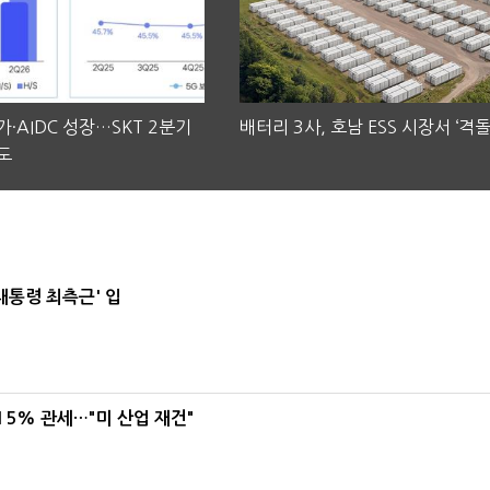
·AIDC 성장…SKT 2분기
배터리 3사, 호남 ESS 시장서 ‘격돌
도
대통령 최측근' 입
5% 관세…"미 산업 재건"