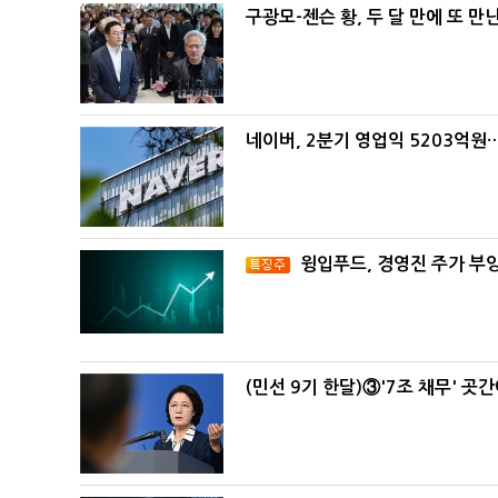
구광모-젠슨 황, 두 달 만에 또 만
네이버, 2분기 영업익 5203억원
윙입푸드, 경영진 주가 부
(민선 9기 한달)③'7조 채무' 곳