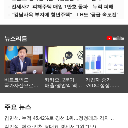
전세사기 피해주택 매입 1만호 돌파…누적 피해자 4만278명
"강남사옥 부지에 청년주택"…LH도 '공급 속도전'
뉴스리듬
비트코인도
카카오, 2분기
가입자 증가
국가자산으로…'
매출·영업익 역대
·AIDC 성장…
보관·평가·처분'
최대…에이전트
SKT 2분기 성장
기준은 숙제
AI 수익화 관건
본궤도
주요 뉴스
김민석, 누적 45.42%로 경선 1위…정청래와 격차
0.86%p(2보)
김민석, 제주·인천 당대표 경선서 '1위'(1보)