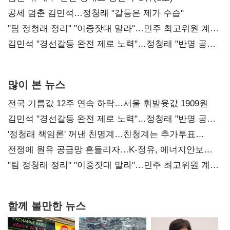
공세 멈춘 김민석…정청래 "갈등은 제가 수습"
"팀 정청래 정리" "이중잣대 말라"…민주 최고위원 계파
다툼 격화
김민석 "경선갈등 완전 제로 노력"…정청래 "반명 공세
사과부터"
많이 본 뉴스
전국 기름값 12주 연속 하락…서울 휘발윳값 1909원
김민석 "경선갈등 완전 제로 노력"…정청래 "반명 공세
사과부터"
'정청래 책임론' 꺼낸 친명계…친청계는 추가투표
때리기
전쟁에 원유 공급망 흔들리자…K-정유, 에너지안보
핵심으로 재부상
"팀 정청래 정리" "이중잣대 말라"…민주 최고위원 계파
다툼 격화
함께 볼만한 뉴스