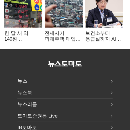
한 달 새 약
전세사기
보건소부터
140원
피해주택 매입
응급실까지 AI
급락…'역대급
1만호 돌파…
확산…지역의료
엔저'에 원화
누적 피해자
혁신 본격화
변곡점
4만278명
뉴스
뉴스북
뉴스리듬
토마토증권통 Live
IB토마토