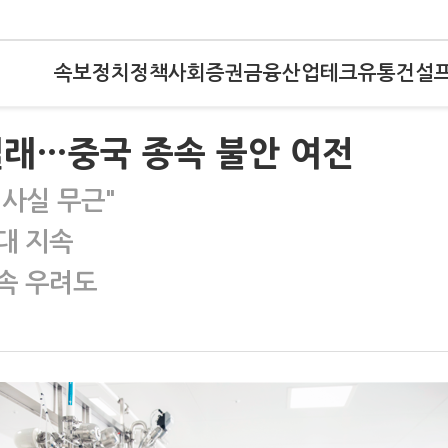
속보
정치
정책
사회
증권
금융
산업
테크
유통
건설
설래…중국 종속 불안 여전
 사실 무근"
대 지속
속 우려도