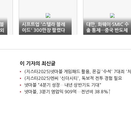
 블
시프트업 '스텔라 블레
대만, 화웨이·SMIC 수
·외
이드' 300만장 팔렸다
출 통제…중국 반도체
성장 막는다
이 기자의 최신글
(지스타2025)넷마블 게임패드 활용, 몬길 '수석' 7대죄 '차
(지스타2025)엔씨 '신더시티', 독보적 전투 경험 필요
넷마블 "4분기 성장…내년 상반기도 기대"
넷마블, 3분기 영업익 909억…전년비 38.8%↑