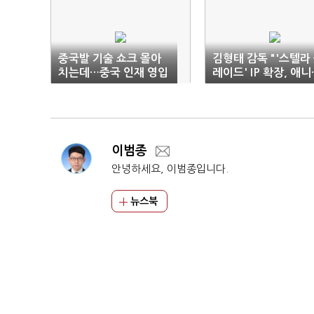
중국발 기술 쇼크 몰아
김형태 감독 "'스텔라
치는데…중국 인재 영입
레이드' IP 확장, 애니
‘걸음마’
전 검토"
이범종
안녕하세요, 이범종입니다.
뉴스북