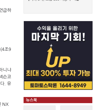
 언급하
(4조9
 아니냐
→넥슨코
다. 유
뉴스북
 NX