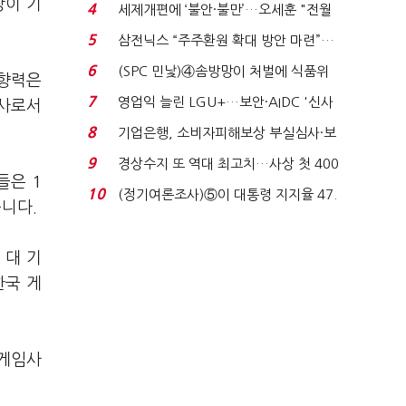
'초접전'…대통령 ...
장이 기
4
세제개편에 ‘불안·불만’…오세훈 "전월
세 구하기 더 ...
5
삼전닉스 “주주환원 확대 방안 마련”…
로이터에 성명...
6
(SPC 민낯)④솜방망이 처벌에 식품위
영향력은
생법 위반 반복...
7
영업익 늘린 LGU+…보안·AIDC '신사
회사로서
업 드라이브'...
8
기업은행, 소비자피해보상 부실심사·보
이스피싱 공시 ...
9
경상수지 또 역대 최고치…사상 첫 400
들은 1
억달러에 '3% 성...
10
(정기여론조사)⑤이 대통령 지지율 47.
니다.
7%…일주일 만에 ...
 대 기
한국 게
 게임사