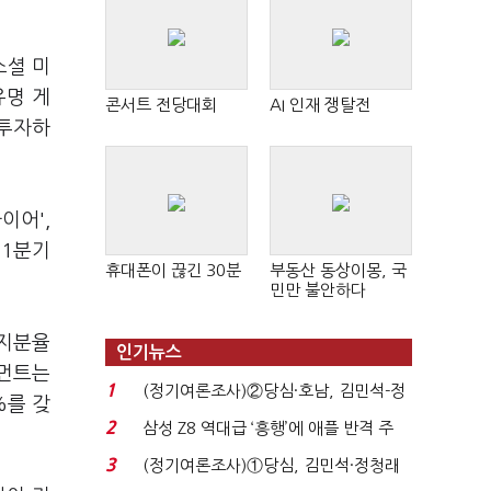
소셜 미
유명 게
콘서트 전당대회
AI 인재 쟁탈전
 투자하
이어',
 1분기
휴대폰이 끊긴 30분
부동산 동상이몽, 국
민만 불안하다
 지분율
인기뉴스
트먼트는
1
(정기여론조사)②당심·호남, 김민석-정
%를 갖
청래 '초접전'...
2
삼성 Z8 역대급 ‘흥행’에 애플 반격 주
목…9월 ‘폴...
3
(정기여론조사)①당심, 김민석·정청래