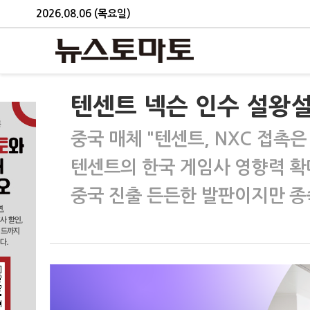
2026.08.06 (목요일)
텐센트 넥슨 인수 설왕
중국 매체 "텐센트, NXC 접촉은
텐센트의 한국 게임사 영향력 확
중국 진출 든든한 발판이지만 종