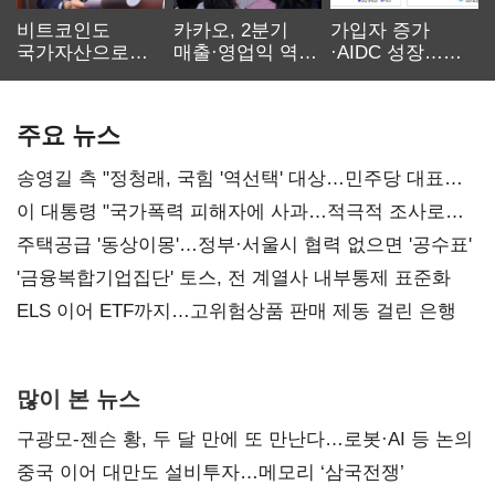
비트코인도
카카오, 2분기
가입자 증가
국가자산으로…'
매출·영업익 역대
·AIDC 성장…
보관·평가·처분'
최대…에이전트
SKT 2분기 성장
기준은 숙제
AI 수익화 관건
본궤도
주요 뉴스
송영길 측 "정청래, 국힘 '역선택' 대상…민주당 대표로
총선 지휘 못해"
이 대통령 "국가폭력 피해자에 사과…적극적 조사로
진실 밝혀야"
주택공급 '동상이몽'…정부·서울시 협력 없으면 '공수표'
'금융복합기업집단' 토스, 전 계열사 내부통제 표준화
ELS 이어 ETF까지…고위험상품 판매 제동 걸린 은행
많이 본 뉴스
구광모-젠슨 황, 두 달 만에 또 만난다…로봇·AI 등 논의
중국 이어 대만도 설비투자…메모리 ‘삼국전쟁’