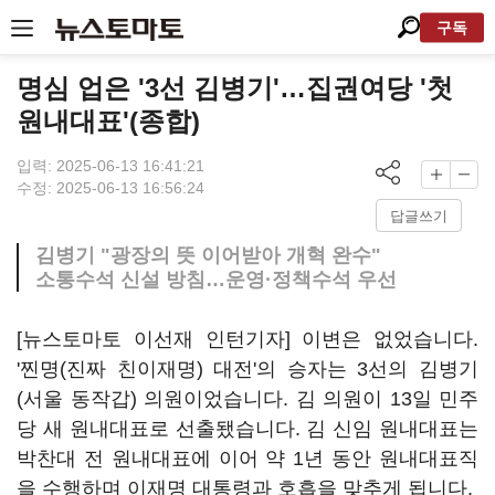
구독
명심 업은 '3선 김병기'…집권여당 '첫
원내대표'(종합)
입력: 2025-06-13 16:41:21
수정: 2025-06-13 16:56:24
답글쓰기
김병기 "광장의 뜻 이어받아 개혁 완수"
소통수석 신설 방침…운영·정책수석 우선
[뉴스토마토 이선재 인턴기자] 이변은 없었습니다.
'찐명(진짜 친이재명) 대전'의 승자는 3선의 김병기
(서울 동작갑) 의원이었습니다. 김 의원이 13일 민주
당 새 원내대표로 선출됐습니다. 김 신임 원내대표는
박찬대 전 원내대표에 이어 약 1년 동안 원내대표직
을 수행하며 이재명 대통령과 호흡을 맞추게 됩니다.