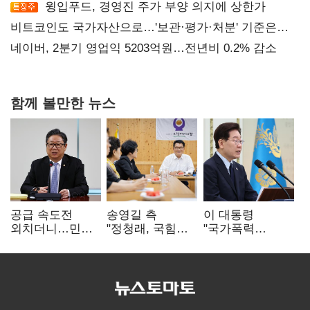
윙입푸드, 경영진 주가 부양 의지에 상한가
비트코인도 국가자산으로…'보관·평가·처분' 기준은
숙제
네이버, 2분기 영업익 5203억원…전년비 0.2% 감소
함께 볼만한 뉴스
공급 속도전
송영길 측
이 대통령
외치더니…민주,
"정청래, 국힘
"국가폭력
'폐버스
'역선택' 대상…
피해자에 사과…
리모델링'까지
민주당 대표로
적극적 조사로
제안
총선 지휘 못해"
진실 밝혀야"