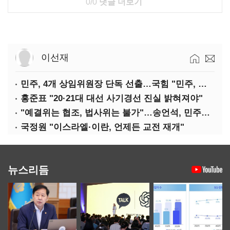
0/0
댓글 더보기
이선재
민주, 4개 상임위원장 단독 선출…국힘 "민주, 협치 무너뜨려"
홍준표 "20·21대 대선 사기경선 진실 밝혀져야"
"예결위는 협조, 법사위는 불가"…송언석, 민주당 압박
국정원 "이스라엘·이란, 언제든 교전 재개"
뉴스리듬