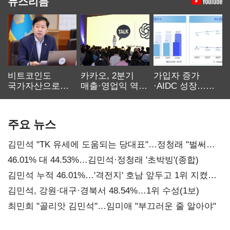
뉴스리듬
비트코인도
카카오, 2분기
가입자 증가
국가자산으로…'
매출·영업익 역대
·AIDC 성장…
보관·평가·처분'
최대…에이전트
SKT 2분기 성장
기준은 숙제
AI 수익화 관건
본궤도
주요 뉴스
김민석 "TK 유세에 도움되는 당대표"…정청래 "벌써
대표된 양 당직 배분"
46.01% 대 44.53%…김민석·정청래 '초박빙'(종합)
김민석 누적 46.01%…'격전지' 호남 앞두고 1위 지켰다
(2보)
김민석, 강원·대구·경북서 48.54%…1위 수성(1보)
최민희 "골리앗 김민석"…임미애 "부끄러운 줄 알아야"