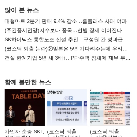
많이 본 뉴스
대형마트 2분기 판매 9.4% 감소…홈플러스 사태 여파
(주간증시전망)지수보다 종목…선별 장세 이어진다
SK하이닉스 통합노조 신설 추진…구성원 간 성과급
불만 확산
(코스닥 퇴출 논란)②일본은 5년 기다려주는데 우리는
당장 퇴출?…시간만으론 부족한 코스닥 구하기
건설 한계기업 5년 새 3배↑…PF·주택 침체에 재무 부담
확대
함께 볼만한 뉴스
가입자 순증 SKT,
(코스닥 퇴출
(코스닥 퇴출