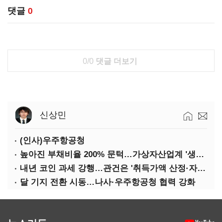
댓글
0
0/0
댓글 더보기
신상민
(인사)우주항공청
높아진 부채비율 200% 문턱…가상자산업계 '생존 시험대'
내년 코인 과세 강행…관건은 '취득가액 산정·자산 이동'
달 기지 전환 시동…나사·우주항공청 협력 강화