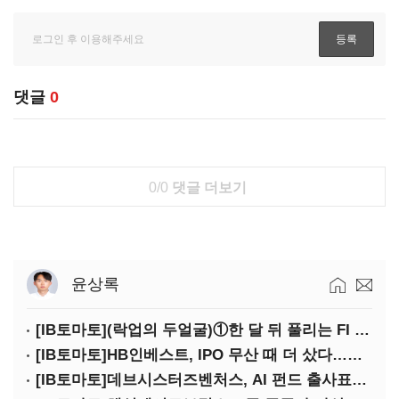
댓글
0
0/0
댓글 더보기
윤상록
[IB토마토](락업의 두얼굴)①한 달 뒤 풀리는 FI 물량…새내기주 오버행 경계
[IB토마토]HB인베스트, IPO 무산 때 더 샀다…마키나락스 투자 2.7배 회수
[IB토마토]데브시스터즈벤처스, AI 펀드 출사표…모회사 경영난 변수