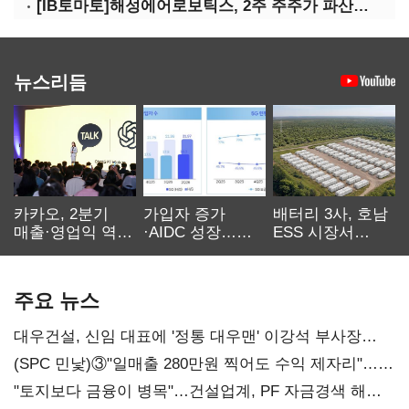
[IB토마토]해성에어로보틱스, 2주 주주가 파산신청…200억 CB 분쟁 확산
뉴스리듬
카카오, 2분기
가입자 증가
배터리 3사, 호남
매출·영업익 역대
·AIDC 성장…
ESS 시장서
최대…에이전트
SKT 2분기 성장
‘격돌’
AI 수익화 관건
본궤도
주요 뉴스
대우건설, 신임 대표에 '정통 대우맨' 이강석 부사장
내정
(SPC 민낯)③"일매출 280만원 찍어도 수익 제자리"…
점주 울리는 '상시 할인'
"토지보다 금융이 병목"…건설업계, PF 자금경색 해소