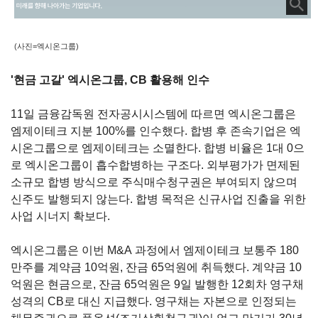
(사진=엑시온그룹)
'현금 고갈' 엑시온그룹, CB 활용해 인수
11
일 금융감독원 전자공시시스템에 따르면 엑시온그룹은
엠제이테크 지분
100%
를 인수했다
.
합병 후 존속기업은 엑
시온그룹으로 엠제이테크는 소멸한다
.
합병 비율은
1
대
0
으
로 엑시온그룹이 흡수합병하는 구조다
.
외부평가가 면제된
소규모 합병 방식으로 주식매수청구권은 부여되지 않으며
신주도 발행되지 않는다
.
합병 목적은 신규사업 진출을 위한
사업 시너지 확보다
.
엑시온그룹은 이번
M&A
과정에서 엠제이테크 보통주
180
만주를 계약금
10
억원
,
잔금
65
억원에 취득했다
.
계약금
10
억원은 현금으로, 잔금
65
억원은 9일 발행한
12회차 영구채
성격의 CB
로 대신 지급했다
. 영구채는 자본으로 인정되는