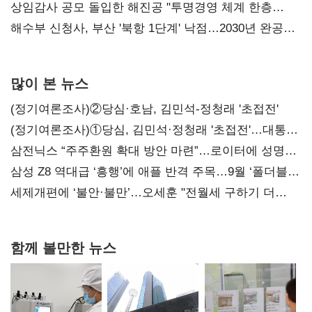
목소리
상임감사 공모 돌입한 해진공 "투명경영 체계 한층
강화"
해수부 신청사, 부산 '북항 1단계' 낙점…2030년 완공
목표
많이 본 뉴스
(정기여론조사)②당심·호남, 김민석-정청래 '초접전'
(정기여론조사)①당심, 김민석·정청래 '초접전'…대통령
지지도 '50% 아래로'(종합)
삼전닉스 “주주환원 확대 방안 마련”…로이터에 성명
보내
삼성 Z8 역대급 ‘흥행’에 애플 반격 주목…9월 ‘폴더블
대전’
세제개편에 ‘불안·불만’…오세훈 "전월세 구하기 더
힘들어질 것"
함께 볼만한 뉴스