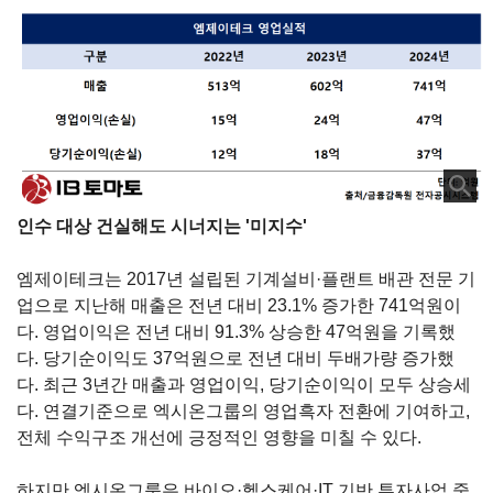
인수 대상 건실해도 시너지는 '미지수'
엠제이테크는
2017
년 설립된 기계설비·플랜트 배관 전문 기
업으로
지난해 매출은 전년 대비
23.1%
증가한
741
억원이
다
.
영업이익은 전년 대비
91.3%
상승한
47
억원을 기록했
다
.
당기순이익도 37억원으로 전년 대비 두배가량 증가했
다
.
최근
3
년간 매출과
영업이익
,
당기순이익이 모두 상승세
다. 연결기준으로 엑시온그룹의 영업흑자 전환에 기여하고,
전체 수익구조 개선에 긍정적인 영향을 미칠 수 있다.
하지만 엑시온그룹은 바이오·헬스케어·IT 기반 투자사업 중