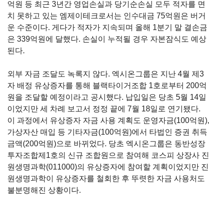
억원 등
최
근
3
년간 영업손실과
당기순손실 모두 적자를 면
치 못하고 있는
엠제이테크로서는 인수대금 75억원은 버거
운 수준이다. 게다가
적자가 지속되며 올해
1
분기 말 결손금
은
339
억원에 달했다. 손실이 누적될 경우 자본잠식도 예상
된다.
외부 자금 조달도 녹록지 않다
.
엑시온그룹은 지난
4
월 제
3
자 배정 유상증자를 통해 블랙타이거조합
1
호로부터
200
억
원을 조달할 예정이라고 공시했다
.
납입일은 당초
5
월
14
일
이었지만 세 차례 보고서 정정 끝에
7
월
18
일로 연기됐다.
이 과정에서 유상증자 자금 사용 계획도 운영자금
(100
억원
),
가상자산 매입 등 기타자금
(100
억원
)에서
타법인 증권 취득
금액
(200
억원
)
으로 바뀌었다
. 당초 엑시온그룹은 동반성장
투자조합제1호의 신규 조합원으로 참여해
코스피 상장사
진
원생명과학(011000)
의 유상증자에 참여할 계획이었지만 진
원생명과학이 유상증자를 철회한 후 뚜렷한 자금 사용처도
불분명해진 상황이다.