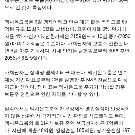
채무증권으로 풋옵션(조기상환청구권)이 없고 만기가 30년
으로 긴 것이 특징이다.
엑시온그룹은
9
일 엠제이테크 인수 대금 활용 목적으로
65
억원 규모
12
회차
CB
를 발행했다
.
표면이자율
0%,
만기이
자율
4%
조건이다
.
전환가액은
2159
원으로
10
일 종가
(2050
원
)
대비
5.3%
높은 수준이다
. 사채권자의 보통주 전환은 내
년 6월 이후 가능하다.
사채 만기는 발행일로부터
30
년 후인
2055
년
6
월
9
일이다
.
사채권자는 정재영 엠제이테크 대표다
.
엑시온그룹은 인수
대상 기업 대표로부터
CB
를 발행한 후
M&A
잔금으로 대용
지급한 셈이다
.
정 대표는 엑시온그룹 주가가 상승할 경우
보통주 전환으로 인한 차익을 기대할 수 있다
.
일각에서는 엑시온그룹이 재무상태와 영업실적이 안정적이
지 않은 상황에서 공격적인 사업 확장을 시도했다고 본다
.
엑시온그룹의 올
1
분기 보유 중인 현금성자산은
7
억원이
다
.
지난해 매출
48
억원
,
영업손실
105
억원, 당기순손실 197