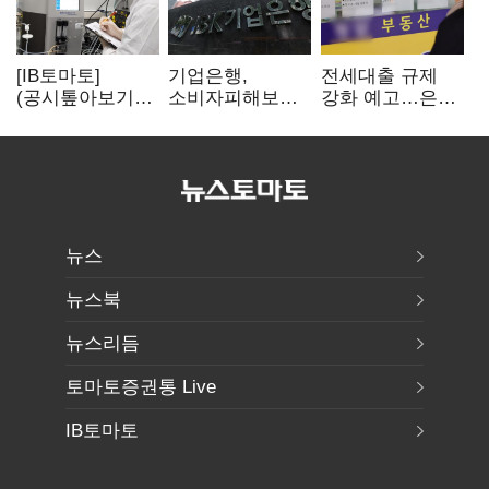
[IB토마토]
기업은행,
전세대출 규제
(공시톺아보기)
소비자피해보상
강화 예고…은행
투자판단 공시,
부실심사·
"혼선 커질 것"
무엇이 '중요한
보이스피싱 공시
경영사항'일까
위반
뉴스
뉴스북
뉴스리듬
토마토증권통 Live
IB토마토