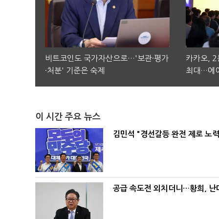
비트코인도 국가자산으로…'보관·평가
카카오, 
·처분' 기준은 숙제
최대…에이
이 시간 주요 뉴스
김민석 "경선갈등 완전 제로 노력
공급 속도전 외치더니…황희, 난