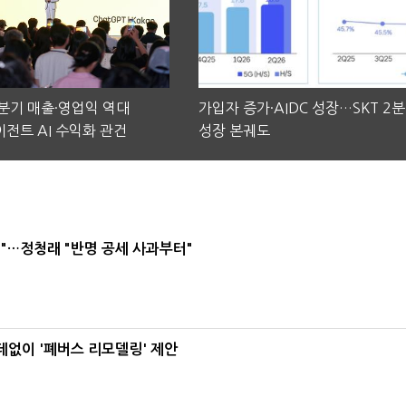
2분기 매출·영업익 역대
가입자 증가·AIDC 성장…SKT 2
전트 AI 수익화 관건
성장 본궤도
"…정청래 "반명 공세 사과부터"
데없이 '폐버스 리모델링' 제안