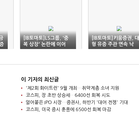
자금
[IB토마토]LS그룹, '중
[IB토마토]키움증권, 
증
복 상장' 논란에 이어
형 유증 주관 연속 낙
'시간 차 유증'까지…신
점…IB 위상 '업그레이
뢰 흔들
드'
이 기자의 최신글
'제2회 화이트런' 9월 개최…취약계층 소녀 지원
코스피, 장 초반 상승세…6400선 회복 시도
얼어붙은 IPO 시장…증권사, 하반기 '대어 전쟁' 기대
코스피, 미국 증시 훈풍에 6500선 회복 마감