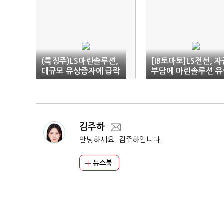
(특징주)LS마린솔루션,
[IB토마토]LS전선, 
대규모 유상증자에 급락
부담에 마린솔루션 유
참여 '오리무중'
김주하
안녕하세요. 김주하입니다.
뉴스북