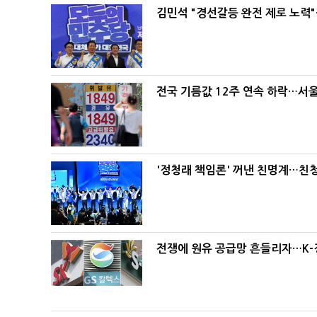
김민석 "경선갈등 완전 제로 노력"
전국 기름값 12주 연속 하락…서울
'정청래 책임론' 꺼낸 친명계…친
전쟁에 원유 공급망 흔들리자…K-