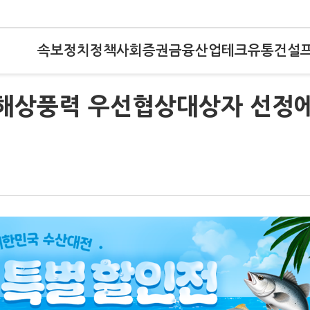
속보
정치
정책
사회
증권
금융
산업
테크
유통
건설
, 해상풍력 우선협상대상자 선정