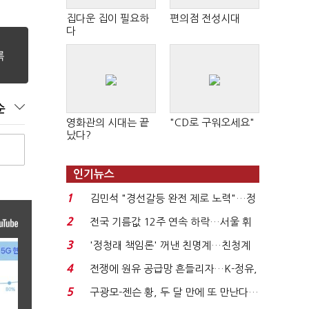
집다운 집이 필요하
편의점 전성시대
다
순
영화관의 시대는 끝
"CD로 구워오세요"
났다?
인기뉴스
1
김민석 "경선갈등 완전 제로 노력"…정
청래 "반명 공세 사...
2
전국 기름값 12주 연속 하락…서울 휘
발윳값 1909원...
3
'정청래 책임론' 꺼낸 친명계…친청계
는 추가투표 때리기...
4
전쟁에 원유 공급망 흔들리자…K-정유,
에너지안보 핵심...
5
구광모-젠슨 황, 두 달 만에 또 만난다…