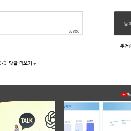
0
/
300
추천
0/0
댓글 더보기