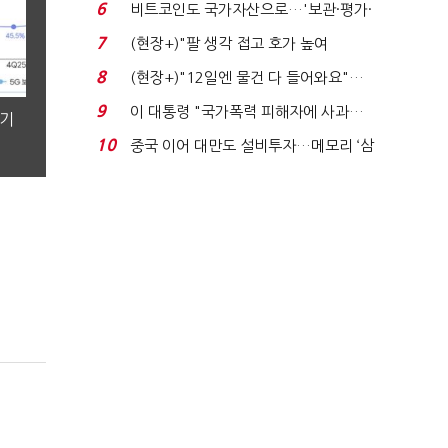
로봇·AI 등 논...
6
비트코인도 국가자산으로…'보관·평가·
처분' 기준은 ...
7
(현장+)"팔 생각 접고 호가 높여
요"…'덜 똘똘한 한 채' 20...
8
(현장+)"12일엔 물건 다 들어와요"…
빈 매대 채우며 문 연 ...
9
이 대통령 "국가폭력 피해자에 사과…
분기
적극적 조사로 진...
10
중국 이어 대만도 설비투자…메모리 ‘삼
국전쟁’