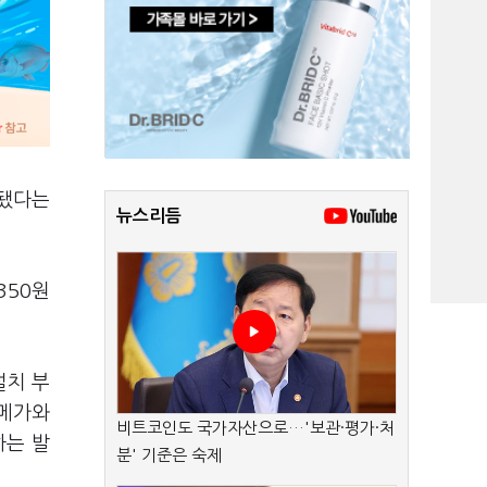
정됐다는
뉴스리듬
350원
설치 부
4메가와
비트코인도 국가자산으로…'보관·평가·처
하는 발
분' 기준은 숙제