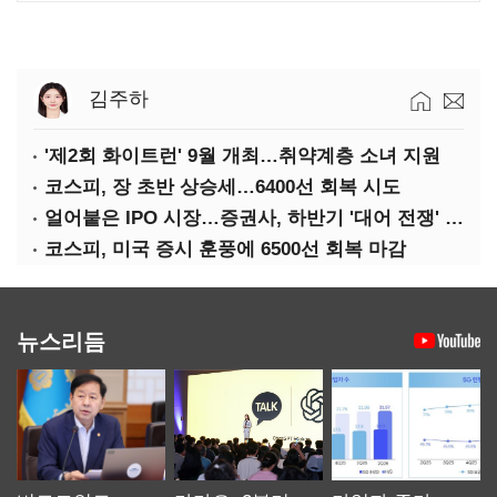
김주하
'제2회 화이트런' 9월 개최…취약계층 소녀 지원
코스피, 장 초반 상승세…6400선 회복 시도
얼어붙은 IPO 시장…증권사, 하반기 '대어 전쟁' 기대
코스피, 미국 증시 훈풍에 6500선 회복 마감
뉴스리듬