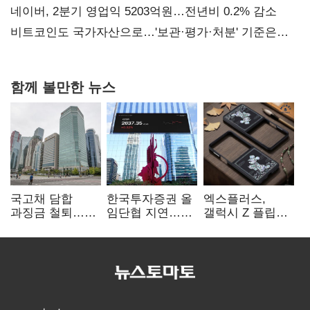
네이버, 2분기 영업익 5203억원…전년비 0.2% 감소
비트코인도 국가자산으로…'보관·평가·처분' 기준은
숙제
함께 볼만한 뉴스
국고채 담합
한국투자증권 올
엑스플러스,
과징금 철퇴…
임단협 지연…
갤럭시 Z 플립8·
증권사 '충당금
8월에도 미타결
폴드8 전용
폭탄' 우려
액세서리 출시