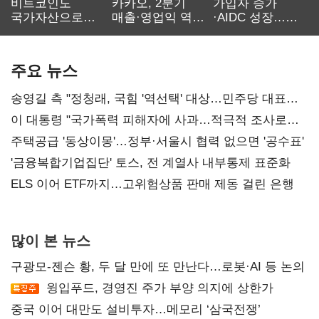
비트코인도
카카오, 2분기
가입자 증가
국가자산으로…'
매출·영업익 역대
·AIDC 성장…
보관·평가·처분'
최대…에이전트
SKT 2분기 성장
기준은 숙제
AI 수익화 관건
본궤도
주요 뉴스
송영길 측 "정청래, 국힘 '역선택' 대상…민주당 대표로
총선 지휘 못해"
이 대통령 "국가폭력 피해자에 사과…적극적 조사로
진실 밝혀야"
주택공급 '동상이몽'…정부·서울시 협력 없으면 '공수표'
'금융복합기업집단' 토스, 전 계열사 내부통제 표준화
ELS 이어 ETF까지…고위험상품 판매 제동 걸린 은행
많이 본 뉴스
구광모-젠슨 황, 두 달 만에 또 만난다…로봇·AI 등 논의
윙입푸드, 경영진 주가 부양 의지에 상한가
중국 이어 대만도 설비투자…메모리 ‘삼국전쟁’