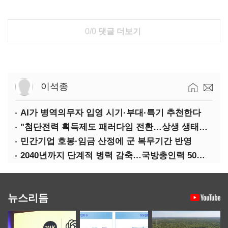
0/0
댓글 더보기
이석종
AI가 병역의무자 입영 시기·부대·특기 추천한다
"첨단전력 획득제도 패러다임 전환…상생 생태계 조성해 대체불가 K-방산 도약"
민간기업 호봉·임금 산정에 군 복무기간 반영
2040년까지 단계적 병력 감축…국방총인력 50만 목표 2차 국방개혁 착수
뉴스리듬