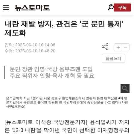
구독
내란 재발 방지, 관건은 '군 문민 통제'
제도화
입력: 2025-06-10 16:14:08
수정: 2025-06-10 16:48:20
답글쓰기
문민 장관 임명·국방 옴부즈맨 도입
주요 직위자 인청·육사 개혁 등 필요
윤석열씨가 지난 1월23일 서울 종로구 헌법재판소에서 열린 대통령 탄핵심판 4차 변
론기일에서 증인으로 출석한 김용현 전 국방부장관에게 증인신문을 하고 있다. (사진
=헌법재판소)
[뉴스토마토 이석종 국방전문기자] 윤석열씨가 저지
른 '12·3 내란'을 막아낸 국민이 선택한 이재명정부의