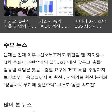
카카오, 2분기
가입자 증가
배터리 3사, 호남
매출·영업익 역대
·AIDC 성장…
ESS 시장서
최대…에이전트
SKT 2분기 성장
‘격돌’
AI 수익화 관건
본궤도
주요 뉴스
문제는 전대 이후…선호투표제로 뒤집힐 땐 '지지층
불복'
"1차 투표서 과반" "게임 끝"…호남대전 앞두고 '충돌'
김용범 책임론 봇물…경질 요구에 'ETF 특검' 주장까지
보건소부터 응급실까지 AI 확산…지역의료 혁신 본격화
"강남사옥 부지에 청년주택"…LH도 '공급 속도전'
많이 본 뉴스