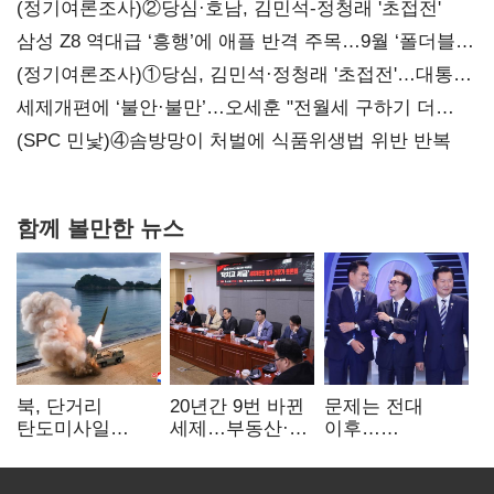
(정기여론조사)②당심·호남, 김민석-정청래 '초접전'
삼성 Z8 역대급 ‘흥행’에 애플 반격 주목…9월 ‘폴더블
대전’
(정기여론조사)①당심, 김민석·정청래 '초접전'…대통령
지지도 '50% 아래로'(종합)
세제개편에 ‘불안·불만’…오세훈 "전월세 구하기 더
힘들어질 것"
(SPC 민낯)④솜방망이 처벌에 식품위생법 위반 반복
함께 볼만한 뉴스
북, 단거리
20년간 9번 바뀐
문제는 전대
탄도미사일
세제…부동산·
이후…
발사…안보실
상속세만
선호투표제로
"즉각 중단 촉구"
건드렸다
뒤집힐 땐