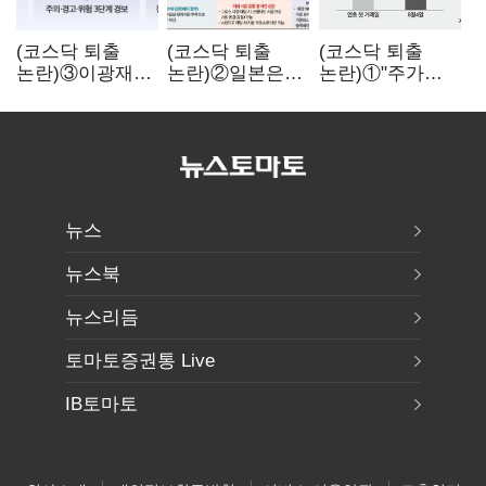
(코스닥 퇴출
(코스닥 퇴출
(코스닥 퇴출
논란)③이광재
논란)②일본은
논란)①"주가
"과속 잡더라도
5년
누르기 잡으려다
자동차 없애지는
기다려주는데
옥토 태운다"…
말아야"
우리는 당장
세법 개정안의
퇴출?…
맹점과 역설
시간만으론
부족한 코스닥
구하기
뉴스
뉴스북
뉴스리듬
토마토증권통 Live
IB토마토