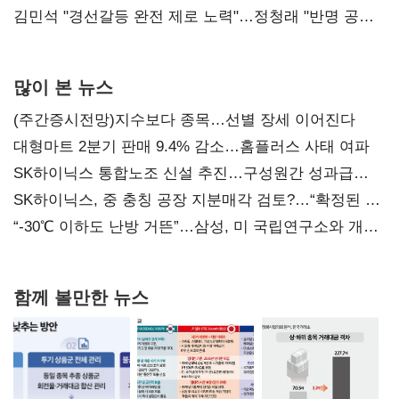
다툼 격화
김민석 "경선갈등 완전 제로 노력"…정청래 "반명 공세
사과부터"
많이 본 뉴스
(주간증시전망)지수보다 종목…선별 장세 이어진다
대형마트 2분기 판매 9.4% 감소…홈플러스 사태 여파
SK하이닉스 통합노조 신설 추진…구성원간 성과급
불만 확산
SK하이닉스, 중 충칭 공장 지분매각 검토?…“확정된 바
없어”
“-30℃ 이하도 난방 거뜬”…삼성, 미 국립연구소와 개발
협력
함께 볼만한 뉴스