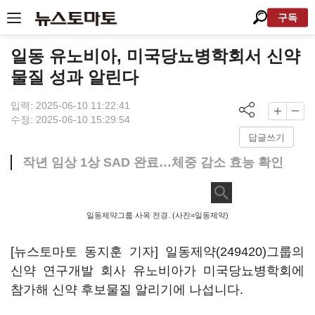
구독
일동 유노비아, 미국당뇨병학회서 신약
물질 성과 알린다
입력: 2025-06-10 11:22:41
수정: 2025-06-10 15:29:54
답글쓰기
작년 임상 1상 SAD 완료…체중 감소 효능 확인
일동제약그룹 사옥 전경. (사진=일동제약)
[뉴스토마토 동지훈 기자]
일동제약(249420)
그룹의
신약 연구개발 회사 유노비아가 미국당뇨병학회에
참가해 신약 후보물질 알리기에 나섭니다.