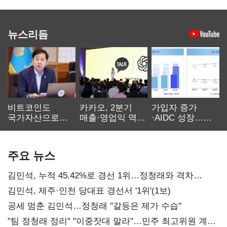
뉴스리듬
비트코인도
카카오, 2분기
가입자 증가
국가자산으로…'
매출·영업익 역대
·AIDC 성장…
보관·평가·처분'
최대…에이전트
SKT 2분기 성장
기준은 숙제
AI 수익화 관건
본궤도
주요 뉴스
김민석, 누적 45.42%로 경선 1위…정청래와 격차
0.86%p(2보)
김민석, 제주·인천 당대표 경선서 '1위'(1보)
공세 멈춘 김민석…정청래 "갈등은 제가 수습"
"팀 정청래 정리" "이중잣대 말라"…민주 최고위원 계파