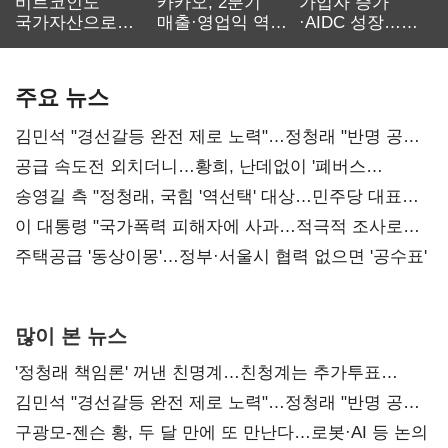
비트코인도
카카오, 2분기
가입자 증가
국가자산으로…'
매출·영업익 역대
·AIDC 성장…
보관·평가·처분'
최대…에이전트
SKT 2분기 성장
기준은 숙제
AI 수익화 관건
본궤도
주요 뉴스
김민석 "경선갈등 완전 제로 노력"…정청래 "반명 공세
사과부터"
공급 속도전 외치더니…황희, 난데없이 '폐버스
리모델링' 제안
송영길 측 "정청래, 국힘 '역선택' 대상…민주당 대표로
총선 지휘 못해"
이 대통령 "국가폭력 피해자에 사과…적극적 조사로
진실 밝혀야"
주택공급 '동상이몽'…정부·서울시 협력 없으면 '공수표'
많이 본 뉴스
'정청래 책임론' 꺼낸 친명계…친청계는 추가투표
때리기
김민석 "경선갈등 완전 제로 노력"…정청래 "반명 공세
사과부터"
구광모-젠슨 황, 두 달 만에 또 만난다…로봇·AI 등 논의