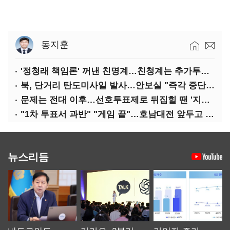
동지훈
'정청래 책임론' 꺼낸 친명계…친청계는 추가투표 때리기
북, 단거리 탄도미사일 발사…안보실 "즉각 중단 촉구"
문제는 전대 이후…선호투표제로 뒤집힐 땐 '지지층 불복'
"1차 투표서 과반" "게임 끝"…호남대전 앞두고 '충돌'
뉴스리듬