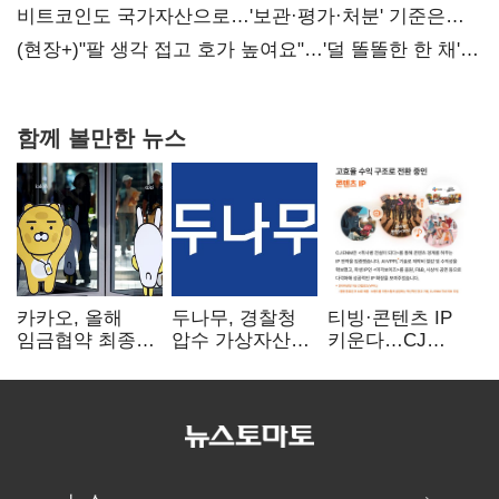
비트코인도 국가자산으로…'보관·평가·처분' 기준은
숙제
(현장+)"팔 생각 접고 호가 높여요"…'덜 똘똘한 한 채'
20억 키맞추기
함께 볼만한 뉴스
카카오, 올해
두나무, 경찰청
티빙·콘텐츠 IP
임금협약 최종
압수 가상자산
키운다…CJ
타결…연봉 6.3%
보관 맡는다…
ENM, 하반기
인상·격려금
커스터디 사업
글로벌 확장 가속
300만원
최종 낙찰