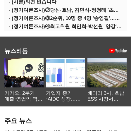
(시론)의견 없습니다
(정기여론조사)②당심·호남, 김민석-정청래 '초접전'
(정기여론조사)③2순위, 10명 중 4명 '송영길'…정청래 '한 자릿수'
(정기여론조사)④최고위원 최민희·박선원 '양강'…서미화·이성윤·임미애 뒤이어
뉴스리듬
카카오, 2분기
가입자 증가
배터리 3사, 호남
매출·영업익 역대
·AIDC 성장…
ESS 시장서
최대…에이전트
SKT 2분기 성장
‘격돌’
AI 수익화 관건
본궤도
주요 뉴스