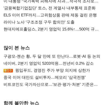
이 대통령 "국가폭력 피해자에 사과…적극적 조사로
진실 밝혀야"
'금융복합기업집단' 토스, 전 계열사 내부통제 표준화
ELS 이어 ETF까지…고위험상품 판매 제동 걸린 은행
라이나 노사 '구조조정 구두 합의안' 도출
현대지에프홀딩스, 2분기 영업익 15.6%↑…500억 규모
자사주 매입
많이 본 뉴스
구광모-젠슨 황, 두 달 만에 또 만난다…로봇·AI 등 논의
네이버, 2분기 영업익 5203억원…전년비 0.2% 감소
윙입푸드, 경영진 주가 부양 의지에 상한가
중국 이어 대만도 설비투자…메모리 ‘삼국전쟁’
비트코인도 국가자산으로…'보관·평가·처분' 기준은
숙제
함께 볼만한 뉴스