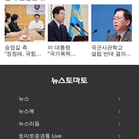
송영길 측
이 대통령
국군사관학교
"정청래, 국힘
"국가폭력
설립 반대 결의안
'역선택' 대상…
피해자에 사과…
발의…유용원
민주당 대표로
적극적 조사로
"정치적 목적
총선 지휘 못해"
진실 밝혀야"
추진 즉각 중단"
뉴스
뉴스북
뉴스리듬
토마토증권통 Live