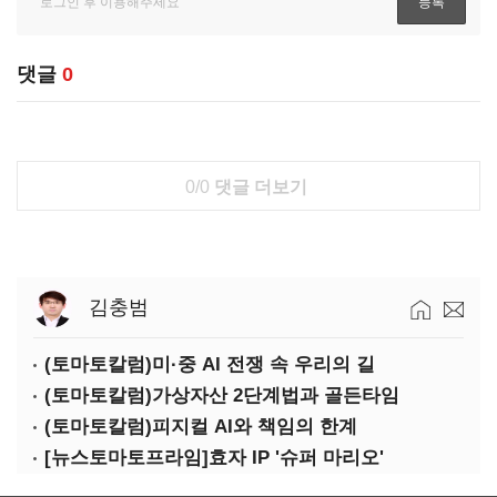
댓글
0
0/0
댓글 더보기
김충범
(토마토칼럼)미·중 AI 전쟁 속 우리의 길
(토마토칼럼)가상자산 2단계법과 골든타임
(토마토칼럼)피지컬 AI와 책임의 한계
[뉴스토마토프라임]효자 IP '슈퍼 마리오'