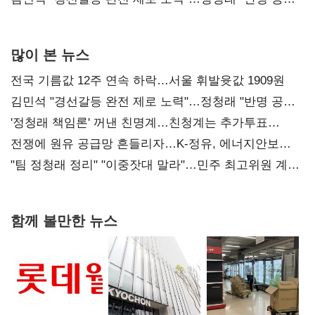
사과부터"
많이 본 뉴스
전국 기름값 12주 연속 하락…서울 휘발윳값 1909원
김민석 "경선갈등 완전 제로 노력"…정청래 "반명 공세
사과부터"
'정청래 책임론' 꺼낸 친명계…친청계는 추가투표
때리기
전쟁에 원유 공급망 흔들리자…K-정유, 에너지안보
핵심으로 재부상
"팀 정청래 정리" "이중잣대 말라"…민주 최고위원 계파
다툼 격화
함께 볼만한 뉴스