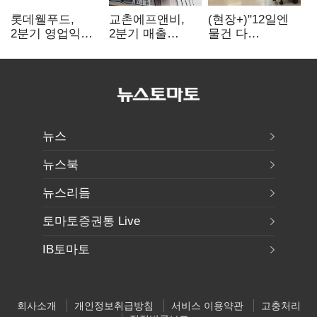
롯데웰푸드,
교촌에프앤비,
(현장+)"12일엔
2분기 영업익
2분기 매출
물건 다
89%↑…해외
1323억원…
들어와요"…빈
사업이 실적 견인
전년보다 4.9%↑
매대 채우며 문
연 홈플러스
뉴스
뉴스북
뉴스리듬
토마토증권통 Live
IB토마토
회사소개
개인정보취급방침
서비스 이용약관
고충처리