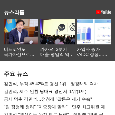
뉴스리듬
비트코인도
카카오, 2분기
가입자 증가
국가자산으로…'
매출·영업익 역대
·AIDC 성장…
보관·평가·처분'
최대…에이전트
SKT 2분기 성장
기준은 숙제
AI 수익화 관건
본궤도
주요 뉴스
김민석, 누적 45.42%로 경선 1위…정청래와 격차
0.86%p(2보)
김민석, 제주·인천 당대표 경선서 '1위'(1보)
공세 멈춘 김민석…정청래 "갈등은 제가 수습"
"팀 정청래 정리" "이중잣대 말라"…민주 최고위원 계파
다툼 격화
김민석 "경선갈등 완전 제로 노력"…정청래 "반명 공세