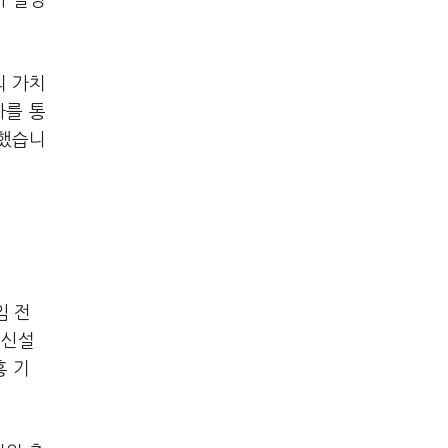
사 설명
의 가치
자를 통
말했습니
임 전
 신설
흥 기