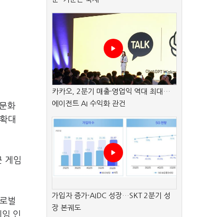
카카오, 2분기 매출·영업익 역대 최대…
에이전트 AI 수익화 관건
임문화
 확대
근 게임
가입자 증가·AIDC 성장…SKT 2분기 성
글로벌
장 본궤도
게임 인