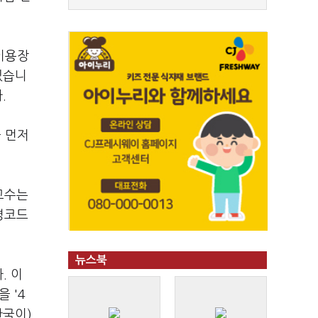
임이용장
있습니
.
 먼저
교수는
병코드
뉴스북
. 이
 '4
한국이)