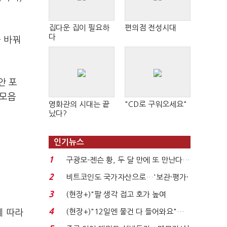
집다운 집이 필요하
편의점 전성시대
다
을 바꿔
안 포
 모읍
영화관의 시대는 끝
"CD로 구워오세요"
났다?
인기뉴스
1
구광모-젠슨 황, 두 달 만에 또 만난다…
로봇·AI 등 논...
2
비트코인도 국가자산으로…'보관·평가·
처분' 기준은 ...
3
(현장+)"팔 생각 접고 호가 높여
요"…'덜 똘똘한 한 채' 20...
4
(현장+)"12일엔 물건 다 들어와요"…
에 따라
빈 매대 채우며 문 연 ...