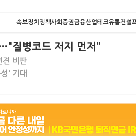
속보
정치
정책
사회
증권
금융
산업
테크
유통
건설
…"질병코드 저지 먼저"
편견 비판
성' 기대