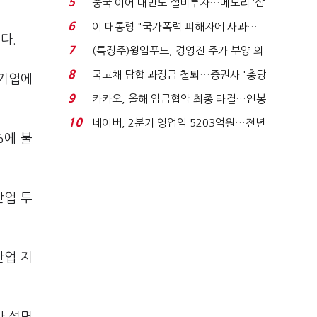
5
중국 이어 대만도 설비투자…메모리 ‘삼
국전쟁’
6
이 대통령 "국가폭력 피해자에 사과…
다.
적극적 조사로 진...
7
(특징주)윙입푸드, 경영진 주가 부양 의
지에 상한가...
8
국고채 담합 과징금 철퇴…증권사 '충당
 기업에
금 폭탄' 우려...
9
카카오, 올해 임금협약 최종 타결…연봉
6.3% 인상·격려...
10
네이버, 2분기 영업익 5203억원…전년
%에 불
비 0.2% 감소...
산업 투
산업 지