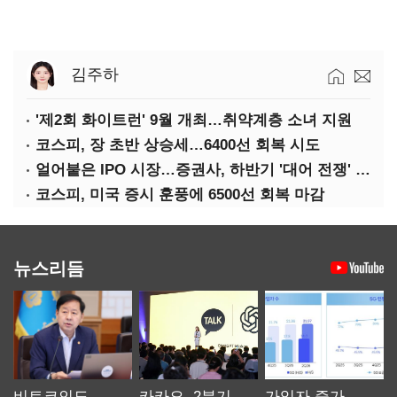
김주하
'제2회 화이트런' 9월 개최…취약계층 소녀 지원
코스피, 장 초반 상승세…6400선 회복 시도
얼어붙은 IPO 시장…증권사, 하반기 '대어 전쟁' 기대
코스피, 미국 증시 훈풍에 6500선 회복 마감
뉴스리듬
비트코인도
카카오, 2분기
가입자 증가