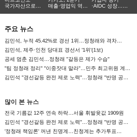
국가자산으로…'
매출·영업익 역대
·AIDC 성장…
보관·평가·처분'
최대…에이전트
SKT 2분기 성장
기준은 숙제
AI 수익화 관건
본궤도
주요 뉴스
김민석, 누적 45.42%로 경선 1위…정청래와 격차
0.86%p(2보)
김민석, 제주·인천 당대표 경선서 '1위'(1보)
공세 멈춘 김민석…정청래 "갈등은 제가 수습"
"팀 정청래 정리" "이중잣대 말라"…민주 최고위원 계파
다툼 격화
김민석 "경선갈등 완전 제로 노력"…정청래 "반명 공세
사과부터"
많이 본 뉴스
전국 기름값 12주 연속 하락…서울 휘발윳값 1909원
김민석 "경선갈등 완전 제로 노력"…정청래 "반명 공세
사과부터"
'정청래 책임론' 꺼낸 친명계…친청계는 추가투표