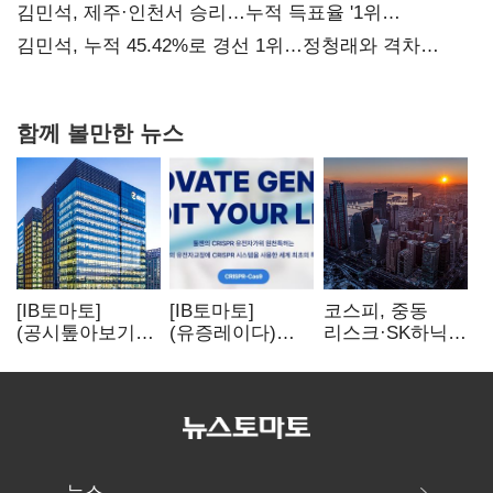
때리기
김민석, 제주·인천서 승리…누적 득표율 '1위
탈환'(종합)
김민석, 누적 45.42%로 경선 1위…정청래와 격차
0.86%p(2보)
함께 볼만한 뉴스
[IB토마토]
[IB토마토]
코스피, 중동
(공시톺아보기)
(유증레이다)
리스크·SK하닉
수주 공시, 왜
툴젠, 조달액
5% 급락에
바로 매출로
3분의 1 토막…
뒷걸음
잡히지 않을까
특허소송
비용부터 챙긴다
뉴스