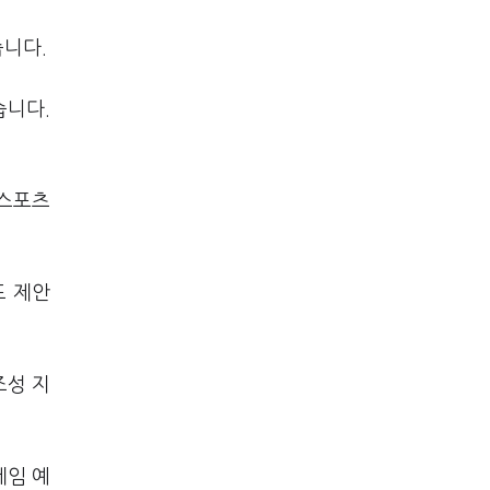
습니다.
습니다.
e스포츠
도 제안
조성 지
게임 예