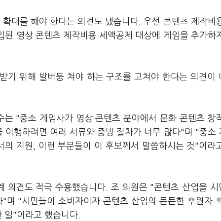
 확대를 해야 한다는 의견도 냈습니다. 우선 콘텐츠 제작비
도입된 영상 콘텐츠 제작비용 세액공제 대상에 게임을 추가하
 받기 위해 발버둥 쳐야 하는 구조를 고쳐야 한다는 의견이
는 "중소 게임사가 영상 콘텐츠 분야에서 문화 콘텐츠 창
을 이행하려면 여러 서류와 증빙 절차가 너무 많다"며 "중소
서의 지원, 이런 부분들이 이 후보께서 말씀하시는 것"이라
 의견도 적극 수용했습니다. 조 의원은 "콘텐츠 산업을 
다"며 "시민들이 소비자이자 콘텐츠 산업의 든든한 후원자 
한 일"이라고 했습니다.