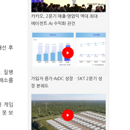
카카오, 2분기 매출·영업익 역대 최대…
에이전트 AI 수익화 관건
대선 후
. 질병
가입자 증가·AIDC 성장…SKT 2분기 성
 해소를
장 본궤도
서 게임
 못 보