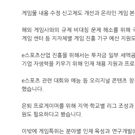
게임물 내용 수정 신고제도 개선과 온라인 게임 본
해외 게임사와의 규제 비대칭 문제 해소를 위해
게임 센터 등 지자체별 게임 진흥 기구 예산 지원
e스포츠산업 진흥을 위해서는 투자금 일부 세액공
기업 자생력을 키우기 위해 인재 채용 지원과 프로
e스포츠 관련 대회와 예능 등 오리지널 콘텐츠 창
했습니다.
은퇴 프로게이머를 위해 지역·학교별 리그 조성과 
원도 필요하다고 봤습니다.
이밖에 게임특위는 분야별 인재 육성과 연구개발(R&