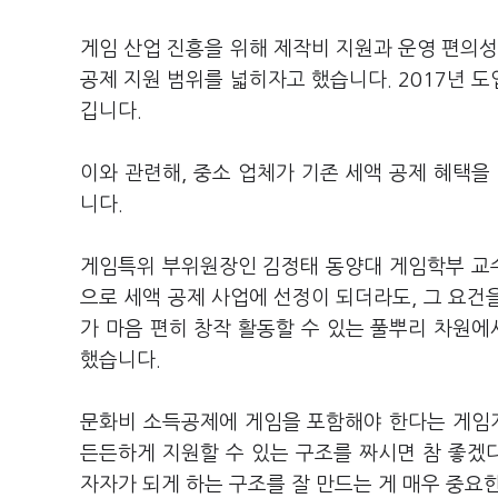
게임 산업 진흥을 위해 제작비 지원과 운영 편의성
공제 지원 범위를 넓히자고 했습니다. 2017년 
깁니다.
이와 관련해, 중소 업체가 기존 세액 공제 혜택을
니다.
게임특위 부위원장인 김정태 동양대 게임학부 교수
으로 세액 공제 사업에 선정이 되더라도, 그 요건
가 마음 편히 창작 활동할 수 있는 풀뿌리 차원에
했습니다.
문화비 소득공제에 게임을 포함해야 한다는 게임계
든든하게 지원할 수 있는 구조를 짜시면 참 좋겠
자자가 되게 하는 구조를 잘 만드는 게 매우 중요