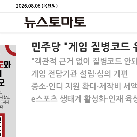
2026.08.06 (목요일)
민주당 "게임 질병코드
"객관적 근거 없이 질병코드 안돼
게임 전담기관 설립·심의 개편
중소·인디 지원 확대·제작비 세
e스포츠 생태계 활성화·인재 육