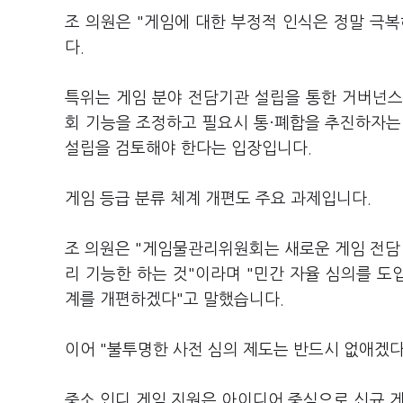
조 의원은 "게임에 대한 부정적 인식은 정말 극
다.
특위는 게임 분야 전담기관 설립을 통한 거버넌
회 기능을 조정하고 필요시 통·폐합을 추진하자는 
설립을 검토해야 한다는 입장입니다.
게임 등급 분류 체계 개편도 주요 과제입니다.
조 의원은 "게임물관리위원회는 새로운 게임 전담 
리 기능한 하는 것"이라며 "민간 자율 심의를 도
계를 개편하겠다"고 말했습니다.
이어 "불투명한 사전 심의 제도는 반드시 없애겠다
중소 인디 게임 지원은 아이디어 중심으로 신규 