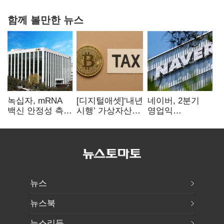
함께 볼만한 뉴스
녹십자, mRNA
[디지털애셋]‘내년
네이버, 2분기
백신 안정성 측정
시행’ 가상자산
영업익
기술 확보
과세, 연말 국회
5203억원…
문턱 넘을까
전년비 0.2%
감소
뉴스
뉴스북
뉴스리듬