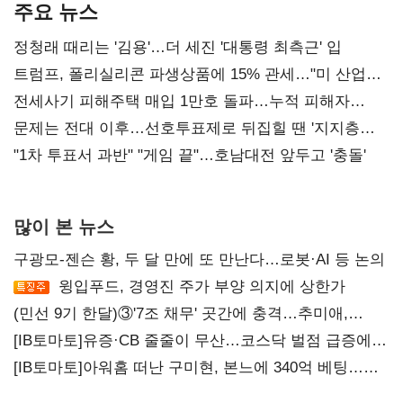
주요 뉴스
정청래 때리는 '김용'…더 세진 '대통령 최측근' 입
트럼프, 폴리실리콘 파생상품에 15% 관세…"미 산업
재건"
전세사기 피해주택 매입 1만호 돌파…누적 피해자
4만278명
문제는 전대 이후…선호투표제로 뒤집힐 땐 '지지층
불복'
"1차 투표서 과반" "게임 끝"…호남대전 앞두고 '충돌'
많이 본 뉴스
구광모-젠슨 황, 두 달 만에 또 만난다…로봇·AI 등 논의
윙입푸드, 경영진 주가 부양 의지에 상한가
(민선 9기 한달)③'7조 채무' 곳간에 충격…추미애,
20년만에 '비상재정' 선언 승부수
[IB토마토]유증·CB 줄줄이 무산…코스닥 벌점 급증에
상폐 압박
[IB토마토]아워홈 떠난 구미현, 본느에 340억 베팅…
가족 지배체제 구축