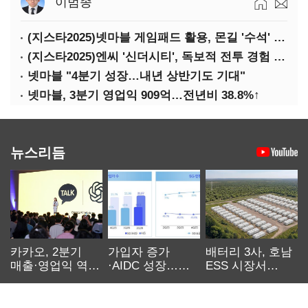
이범종
(지스타2025)넷마블 게임패드 활용, 몬길 '수석' 7대죄 '차석'
(지스타2025)엔씨 '신더시티', 독보적 전투 경험 필요
넷마블 "4분기 성장…내년 상반기도 기대"
넷마블, 3분기 영업익 909억…전년비 38.8%↑
뉴스리듬
카카오, 2분기
가입자 증가
배터리 3사, 호남
매출·영업익 역대
·AIDC 성장…
ESS 시장서
최대…에이전트
SKT 2분기 성장
‘격돌’
AI 수익화 관건
본궤도