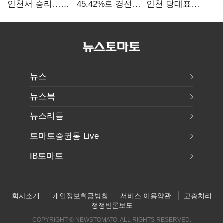
인천서 승리…
45.42%로 경선
인천 당대표
누적 득표율 '1위
1위…정청래와
경선서 '1위'(1보)
탈환'(종합)
격차
0.86%p(2보)
뉴스
뉴스북
뉴스리듬
토마토증권통 Live
IB토마토
회사소개
개인정보취급방침
서비스 이용약관
고충처리
정정반론보도
COPYRIGHT © NEWSTOMATO. ALL RIGHTS RESERVED.