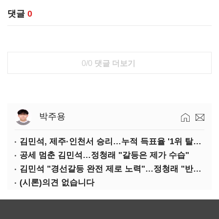
댓글
0
0/0
댓글 더보기
박주용
김민석, 제주·인천서 승리…누적 득표율 '1위 탈환'(종합)
공세 멈춘 김민석…정청래 "갈등은 제가 수습"
김민석 "경선갈등 완전 제로 노력"…정청래 "반명 공세 사과부터"
(시론)의견 없습니다