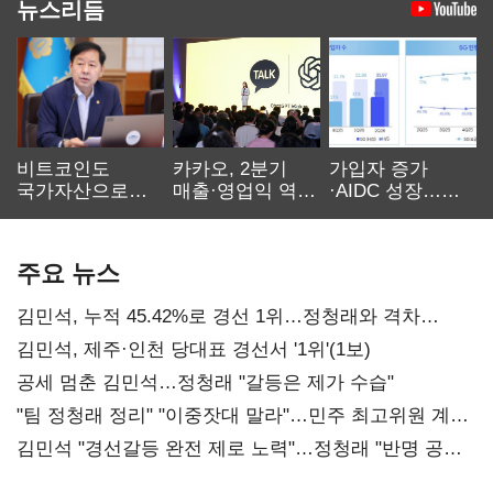
뉴스리듬
비트코인도
카카오, 2분기
가입자 증가
국가자산으로…'
매출·영업익 역대
·AIDC 성장…
보관·평가·처분'
최대…에이전트
SKT 2분기 성장
기준은 숙제
AI 수익화 관건
본궤도
주요 뉴스
김민석, 누적 45.42%로 경선 1위…정청래와 격차
0.86%p(2보)
김민석, 제주·인천 당대표 경선서 '1위'(1보)
공세 멈춘 김민석…정청래 "갈등은 제가 수습"
"팀 정청래 정리" "이중잣대 말라"…민주 최고위원 계파
다툼 격화
김민석 "경선갈등 완전 제로 노력"…정청래 "반명 공세
사과부터"