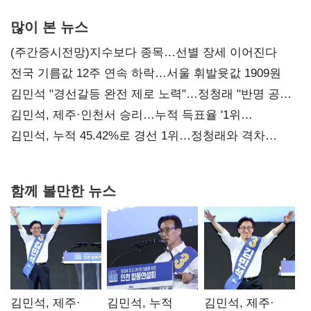
많이 본 뉴스
(주간증시전망)지수보다 종목…선별 장세 이어진다
전국 기름값 12주 연속 하락…서울 휘발윳값 1909원
김민석 "경선갈등 완전 제로 노력"…정청래 "반명 공세
사과부터"
김민석, 제주·인천서 승리…누적 득표율 '1위
탈환'(종합)
김민석, 누적 45.42%로 경선 1위…정청래와 격차
0.86%p(2보)
함께 볼만한 뉴스
김민석, 제주·
김민석, 누적
김민석, 제주·