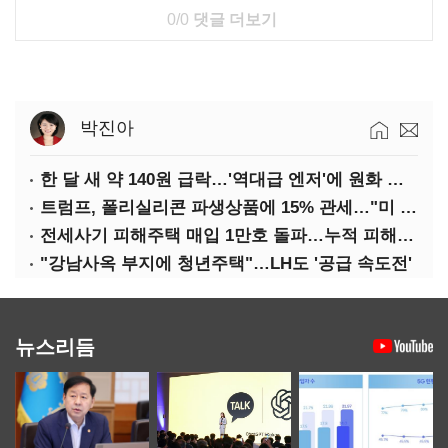
0/0
댓글 더보기
박진아
한 달 새 약 140원 급락…'역대급 엔저'에 원화 변곡점
트럼프, 폴리실리콘 파생상품에 15% 관세…"미 산업 재건"
전세사기 피해주택 매입 1만호 돌파…누적 피해자 4만278명
"강남사옥 부지에 청년주택"…LH도 '공급 속도전'
뉴스리듬