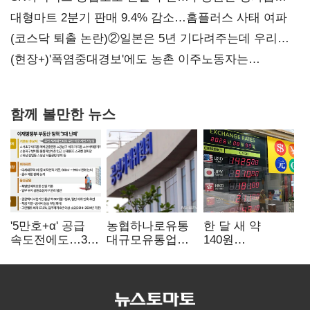
불만 확산
대형마트 2분기 판매 9.4% 감소…홈플러스 사태 여파
(코스닥 퇴출 논란)②일본은 5년 기다려주는데 우리는
당장 퇴출?…시간만으론 부족한 코스닥 구하기
(현장+)'폭염중대경보'에도 농촌 이주노동자는
강행군…'야외작업 중지' 권고도 무시
함께 볼만한 뉴스
'5만호+α' 공급
농협하나로유통
한 달 새 약
속도전에도…3대
대규모유통업법
140원
난제 '첩첩산중'
위반 적발…
급락…'역대급
공정위, 과징금
엔저'에 원화
4억6200만원
변곡점
부과