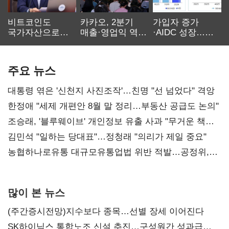
비트코인도
카카오, 2분기
가입자 증가
국가자산으로…'
매출·영업익 역대
·AIDC 성장…
보관·평가·처분'
최대…에이전트
SKT 2분기 성장
기준은 숙제
AI 수익화 관건
본궤도
주요 뉴스
대통령 엮은 '신천지 사진조작'…친명 "선 넘었다" 격앙
한정애 "세제 개편안 8월 말 정리…부동산 공급도 논의"
조승래, '블루웨이브' 개인정보 유출 사과 "무거운 책임
통감"
김민석 "일하는 당대표"…정청래 "의리가 제일 중요"
농협하나로유통 대규모유통업법 위반 적발…공정위,
과징금 4억6200만원 부과
많이 본 뉴스
(주간증시전망)지수보다 종목…선별 장세 이어진다
SK하이닉스 통합노조 신설 추진…구성원간 성과급