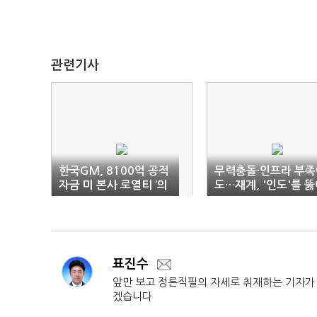
관련기사
한국GM, 8100억 공적
무력충돌·인프라 부족
자금 미 본사 로열티 ‘의
도…재계, '인도'를 
혹’
라
표진수
앞만 보고 정론직필의 자세로 취재하는 기자가
겠습니다