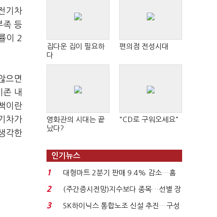
 전기차
부족 등
률이 2
집다운 집이 필요하
편의점 전성시대
다
 않으면
기존 내
지책이란
전기차가
영화관의 시대는 끝
"CD로 구워오세요"
났다?
 생각한
인기뉴스
1
대형마트 2분기 판매 9.4% 감소…홈
플러스 사태 여파...
2
(주간증시전망)지수보다 종목…선별 장
세 이어진다...
3
SK하이닉스 통합노조 신설 추진…구성