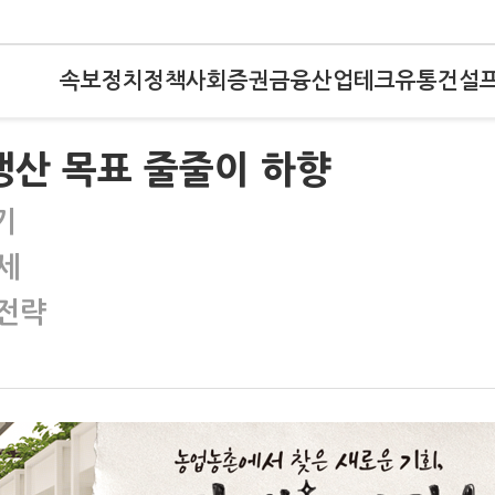
속보
정치
정책
사회
증권
금융
산업
테크
유통
건설
생산 목표 줄줄이 하향
기
세
 전략