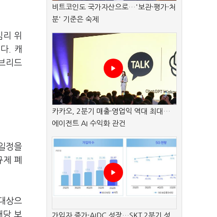
비트코인도 국가자산으로…'보관·평가·처
분' 기준은 숙제
심리 위
다. 캐
이브리드
카카오, 2분기 매출·영업익 역대 최대…
에이전트 AI 수익화 관건
 일정을
규제 폐
 대상으
해당 보
가입자 증가·AIDC 성장…SKT 2분기 성