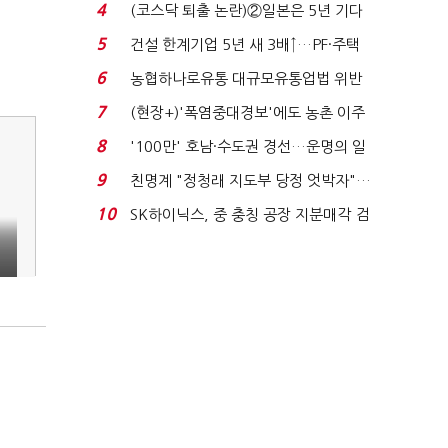
원 간 성과급 불...
4
(코스닥 퇴출 논란)②일본은 5년 기다
려주는데 우리는 ...
5
건설 한계기업 5년 새 3배↑…PF·주택
침체에 재무 ...
6
농협하나로유통 대규모유통업법 위반
적발…공정위, 과...
7
(현장+)'폭염중대경보'에도 농촌 이주
노동자는 강행군…'야...
8
'100만' 호남·수도권 경선…운명의 일
주일
9
친명계 "정청래 지도부 당정 엇박자"…
친청계 "신천지 오...
10
SK하이닉스, 중 충칭 공장 지분매각 검
토?…“확정된 바...