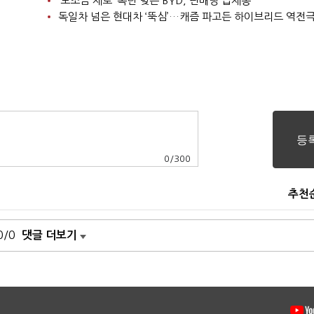
‘보조금 제로’ 폭탄 맞은 BYD, 판매량 급제동
독일차 넘은 현대차 ‘뚝심’…캐즘 파고든 하이브리드 역전
0
/
300
추천
0/0
댓글 더보기