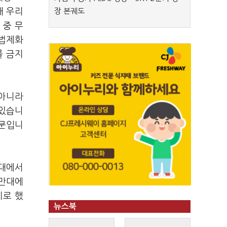
해 우리
장 본궤도
 중 무
 법제화
를 금지
 아니라
 있습니
때문입니
만대에서
4만대에
기로 했
뉴스북