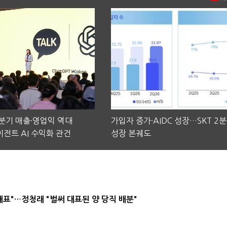
2분기 매출·영업익 역대
가입자 증가·AIDC 성장…SKT 2
전트 AI 수익화 관건
성장 본궤도
대표"…정청래 "벌써 대표된 양 당직 배분"