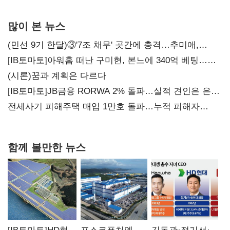
많이 본 뉴스
(민선 9기 한달)③'7조 채무' 곳간에 충격…추미애,
20년만에 '비상재정' 선언 승부수
[IB토마토]아워홈 떠난 구미현, 본느에 340억 베팅…
가족 지배체제 구축
(시론)꿈과 계획은 다르다
[IB토마토]JB금융 RORWA 2% 돌파…실적 견인은 은행
아닌 캐피탈
전세사기 피해주택 매입 1만호 돌파…누적 피해자
4만278명
함께 볼만한 뉴스