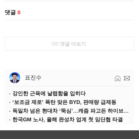
댓글
0
0/0
댓글 더보기
표진수
강인한 근육에 날렵함을 입히다
‘보조금 제로’ 폭탄 맞은 BYD, 판매량 급제동
독일차 넘은 현대차 ‘뚝심’…캐즘 파고든 하이브리드 역전극
한국GM 노사, 올해 완성차 업계 첫 임단협 타결