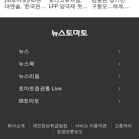
[IB토마토]HD현
포스코퓨처엠,
김동관·정기선·
대엔솔, '한국판
LFP 양극재 첫
구형모…재계,
IRA' 수혜 부상…
대규모 공급…
1980년대생
세액공제 선택이
ESS 시장 공략
전성시대
변수
뉴스
뉴스북
뉴스리듬
토마토증권통 Live
IB토마토
회사소개
개인정보취급방침
서비스 이용약관
고충처리
정정반론보도