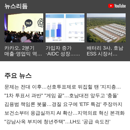
뉴스리듬
카카오, 2분기
가입자 증가
배터리 3사, 호남
매출·영업익 역대
·AIDC 성장…
ESS 시장서
최대…에이전트
SKT 2분기 성장
‘격돌’
AI 수익화 관건
본궤도
주요 뉴스
문제는 전대 이후…선호투표제로 뒤집힐 땐 '지지층
불복'
"1차 투표서 과반" "게임 끝"…호남대전 앞두고 '충돌'
김용범 책임론 봇물…경질 요구에 'ETF 특검' 주장까지
보건소부터 응급실까지 AI 확산…지역의료 혁신 본격화
"강남사옥 부지에 청년주택"…LH도 '공급 속도전'