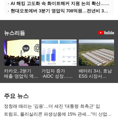
AI 해킹 고도화 속 화이트해커 지원 논의 확산…'버그바운티' 재조명
현대오토에버 3분기 영업익 708억원…전년비 34.8%↑
뉴스리듬
카카오, 2분기
가입자 증가
배터리 3사, 호남
매출·영업익 역대
·AIDC 성장…
ESS 시장서
최대…에이전트
SKT 2분기 성장
‘격돌’
AI 수익화 관건
본궤도
주요 뉴스
정청래 때리는 '김용'…더 세진 '대통령 최측근' 입
트럼프, 폴리실리콘 파생상품에 15% 관세…"미 산업