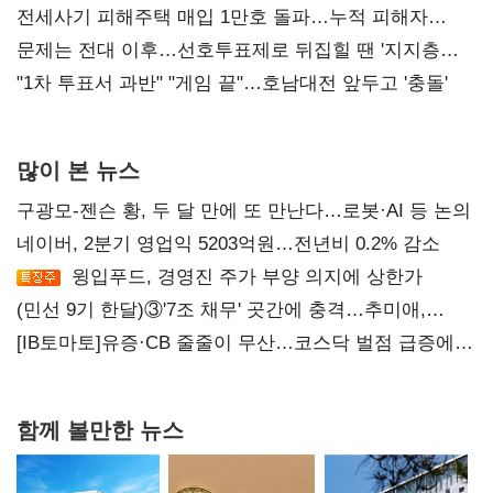
재건"
전세사기 피해주택 매입 1만호 돌파…누적 피해자
4만278명
문제는 전대 이후…선호투표제로 뒤집힐 땐 '지지층
불복'
"1차 투표서 과반" "게임 끝"…호남대전 앞두고 '충돌'
많이 본 뉴스
구광모-젠슨 황, 두 달 만에 또 만난다…로봇·AI 등 논의
네이버, 2분기 영업익 5203억원…전년비 0.2% 감소
윙입푸드, 경영진 주가 부양 의지에 상한가
(민선 9기 한달)③'7조 채무' 곳간에 충격…추미애,
20년만에 '비상재정' 선언 승부수
[IB토마토]유증·CB 줄줄이 무산…코스닥 벌점 급증에
상폐 압박
함께 볼만한 뉴스