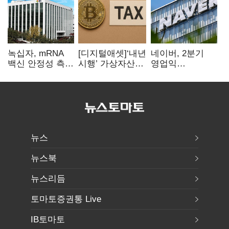
녹십자, mRNA
[디지털애셋]‘내년
네이버, 2분기
백신 안정성 측정
시행’ 가상자산
영업익
기술 확보
과세, 연말 국회
5203억원…
문턱 넘을까
전년비 0.2%
감소
뉴스
뉴스북
뉴스리듬
토마토증권통 Live
IB토마토