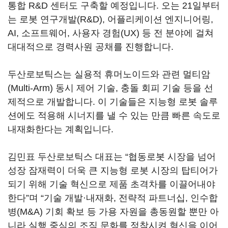
통합
R&D
센터도 구축할 예정입니다
.
오는
21
일부터
는 로봇 연구개발
(R&D),
어플리케이션 엔지니어링
,
AI,
소프트웨어
,
사용자 경험
(UX)
등 전 분야에 걸쳐
대대적으로 경력사원 공채를 진행합니다
.
두산로보틱스는 실용적 휴머노이드와 관련 멀티암
(Multi-Arm)
동시 제어 기술
,
충돌 회피 기술 등을 선
제적으로 개발합니다
.
이 기술들은 지능형 로봇 솔루
션에도 적용해 시너지를 낼 수 있는 만큼 빠른 속도로
내재화한다는 계획입니다
.
김민표 두산로보틱스 대표는
“
협동로봇 시장을 넘어
성장 잠재력이 더욱 큰 지능형 로봇 시장의 탑티어가
되기 위해 기술 혁신으로 제품 초격차를 이끌어내야
한다
”
며
“
기술 개발·내재화
,
전략적 파트너십
,
인수합
병
(M&A)
기회 확보 등 가용 자원을 총동원할 뿐만 아
니라 실행 중심의 조직 문화를 정착시켜 혁신을 이어