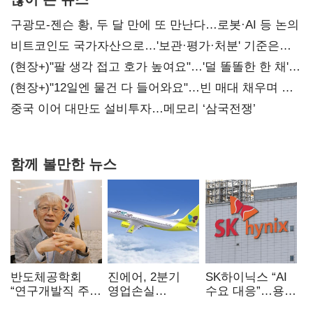
구광모-젠슨 황, 두 달 만에 또 만난다…로봇·AI 등 논의
비트코인도 국가자산으로…'보관·평가·처분' 기준은
숙제
(현장+)"팔 생각 접고 호가 높여요"…'덜 똘똘한 한 채'
20억 키맞추기
(현장+)"12일엔 물건 다 들어와요"…빈 매대 채우며 문
연 홈플러스
중국 이어 대만도 설비투자…메모리 ‘삼국전쟁’
함께 볼만한 뉴스
반도체공학회
진에어, 2분기
SK하이닉스 “AI
“연구개발직 주
영업손실
수요 대응”…용인
52시간제
731억…유가
·청주 팹에 54조