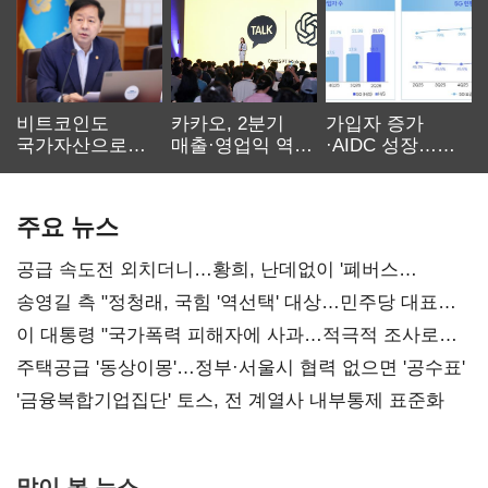
비트코인도
카카오, 2분기
가입자 증가
국가자산으로…'
매출·영업익 역대
·AIDC 성장…
보관·평가·처분'
최대…에이전트
SKT 2분기 성장
기준은 숙제
AI 수익화 관건
본궤도
주요 뉴스
공급 속도전 외치더니…황희, 난데없이 '폐버스
리모델링' 제안
송영길 측 "정청래, 국힘 '역선택' 대상…민주당 대표로
총선 지휘 못해"
이 대통령 "국가폭력 피해자에 사과…적극적 조사로
진실 밝혀야"
주택공급 '동상이몽'…정부·서울시 협력 없으면 '공수표'
'금융복합기업집단' 토스, 전 계열사 내부통제 표준화
많이 본 뉴스