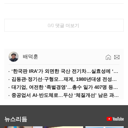
0/0
댓글 더보기
배덕훈
‘한국판 IRA’가 외면한 국산 전기차…실효성에 ‘의문’
김동관·정기선·구형모…재계, 1980년대생 전성시대
대기업, 여전한 ‘족벌경영’…총수 일가 407명 등기임원
중공업서 AI·반도체로…두산 ‘체질개선’ 남은 과제는
뉴스리듬