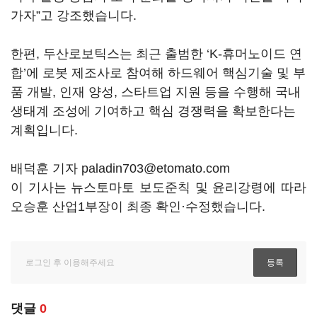
가자
”
고 강조했습니다
.
한편
,
두산로보틱스는 최근 출범한
‘K-
휴머노이드 연
합
’
에 로봇 제조사로 참여해 하드웨어 핵심기술 및 부
품 개발
,
인재 양성
,
스타트업 지원 등을 수행해 국내
생태계 조성에 기여하고 핵심 경쟁력을 확보한다는
계획입니다
.
배덕훈 기자 paladin703@etomato.com
이 기사는 뉴스토마토 보도준칙 및 윤리강령에 따라
오승훈 산업1부장이 최종 확인·수정했습니다.
댓글
0