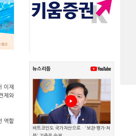
뉴스리듬
서 이재
 견제와
떤 역할
비트코인도 국가자산으로…'보관·평가·처
분' 기준은 숙제