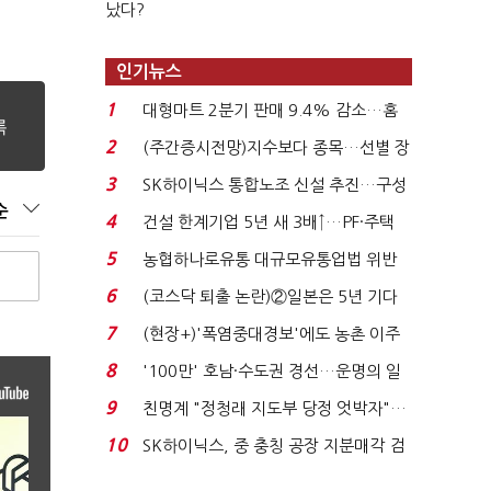
났다?
인기뉴스
1
대형마트 2분기 판매 9.4% 감소…홈
플러스 사태 여파...
2
(주간증시전망)지수보다 종목…선별 장
세 이어진다...
3
SK하이닉스 통합노조 신설 추진…구성
순
원 간 성과급 불...
4
건설 한계기업 5년 새 3배↑…PF·주택
침체에 재무 ...
5
농협하나로유통 대규모유통업법 위반
적발…공정위, 과...
6
(코스닥 퇴출 논란)②일본은 5년 기다
려주는데 우리는 ...
7
(현장+)'폭염중대경보'에도 농촌 이주
노동자는 강행군…'야...
8
'100만' 호남·수도권 경선…운명의 일
주일
9
친명계 "정청래 지도부 당정 엇박자"…
친청계 "신천지 오...
10
SK하이닉스, 중 충칭 공장 지분매각 검
토?…“확정된 바...