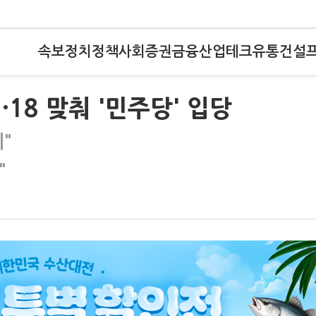
속보
정치
정책
사회
증권
금융
산업
테크
유통
건설
·18 맞춰 '민주당' 입당
"
"