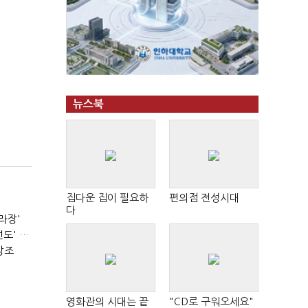
뉴스북
집다운 집이 필요하
편의점 전성시대
다
라장'
서울시장 선거의 '경고'…2030·부동산 놓치면 '총선도 대선도' 패배
강조
영화관의 시대는 끝
"CD로 구워오세요"