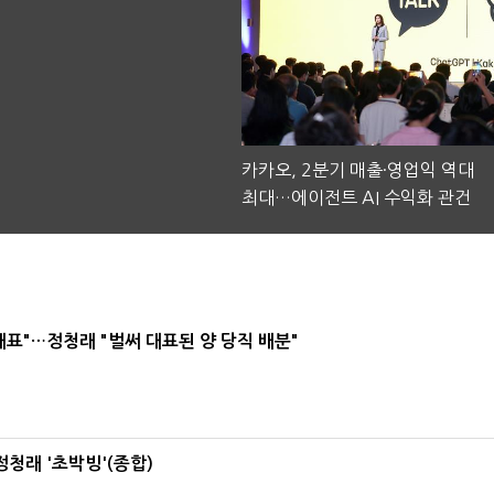
카카오, 2분기 매출·영업익 역대
최대…에이전트 AI 수익화 관건
대표"…정청래 "벌써 대표된 양 당직 배분"
정청래 '초박빙'(종합)