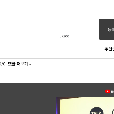
0
/
300
추천
0/0
댓글 더보기