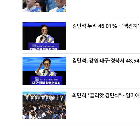
김민석 누적 46.01%…'격전지'
김민석, 강원·대구·경북서 48.5
최민희 "골리앗 김민석"…임미애