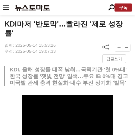
구독
KDI마저 '반토막'…빨라진 '제로 성장
률'
입력: 2025-05-14 15:53:26
수정: 2025-05-14 19:07:33
답글쓰기
KDI, 올해 성장률 대폭 낮춰…국책기관 '첫 0%대'
한국 성장률 '잿빛 전망' 일색…주요 IB 0%대 경고
미국발 관세 충격 현실화·내수 부진 장기화 '발목'