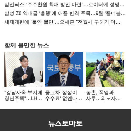
지지도 '50% 아래로'(종합)
삼전닉스 “주주환원 확대 방안 마련”…로이터에 성명
보내
삼성 Z8 역대급 ‘흥행’에 애플 반격 주목…9월 ‘폴더블
대전’
세제개편에 ‘불안·불만’…오세훈 "전월세 구하기 더
힘들어질 것"
함께 볼만한 뉴스
"강남사옥 부지에
중고차 '깜깜이
농촌, 폭염과
청년주택"…LH도
수수료' 없앤다…
사투…외노자
'공급 속도전'
7일 내 중대하자
사각지대도
생기면 환불
없앤다