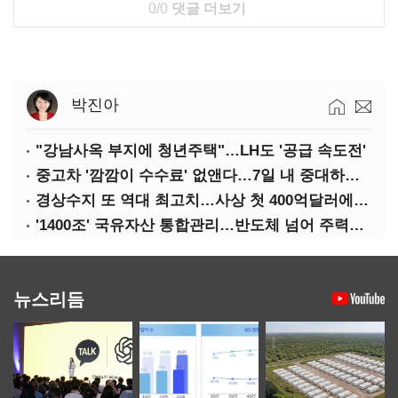
0/0
댓글 더보기
박진아
"강남사옥 부지에 청년주택"…LH도 '공급 속도전'
중고차 '깜깜이 수수료' 없앤다…7일 내 중대하자 생기면 환불
경상수지 또 역대 최고치…사상 첫 400억달러에 '3% 성장' 청신호
'1400조' 국유자산 통합관리…반도체 넘어 주력산업 구조혁신
뉴스리듬