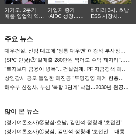
카카오, 2분기
가입자 증가
배터리 3사, 호남
매출·영업익 역대
·AIDC 성장…
ESS 시장서
최대…에이전트
SKT 2분기 성장
‘격돌’
AI 수익화 관건
본궤도
주요 뉴스
대우건설, 신임 대표에 '정통 대우맨' 이강석 부사장
내정
(SPC 민낯)③"일매출 280만원 찍어도 수익 제자리"…
점주 울리는 '상시 할인'
"토지보다 금융이 병목"…건설업계, PF 자금경색 해소
목소리
상임감사 공모 돌입한 해진공 "투명경영 체계 한층
강화"
해수부 신청사, 부산 '북항 1단계' 낙점…2030년 완공
목표
많이 본 뉴스
(정기여론조사)②당심·호남, 김민석-정청래 '초접전'
(정기여론조사)①당심, 김민석·정청래 '초접전'…대통령