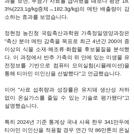
과를 보면, 무첨가 사료를 급여했을 때보다 평균 18.
3%(223.1g/kg증체→182.3g/kg)의 메탄 배출량이 감
소하는 효과를 보였습니다.
정현정 농진청 국립축산과학원 가축정밀영양과장은
"축산 분야 메탄 감축을 목표로 최근 4년간 200여 종
이상의 식물 소재·해조류·화합물 후보물질을 분석했
다. 이 과정에서 반추 가축의 위 안에 있는 미생물 유
전정보를 기반으로 컴퓨터 모의실험(시뮬레이션)을
통해 티아민 이인산을 선발했다"고 언급했습니다.
이어 "사료 섭취량과 성장률은 유지돼 생산성 저하
없이 온실가스를 줄일 수 있는 기술로 평가됐다"고
설명했습니다.
특히 2024년 기준 통계상 국내 사육 한우 341만두에
티아민 이인산을 적용할 경우 연간 약 86만톤의 온실