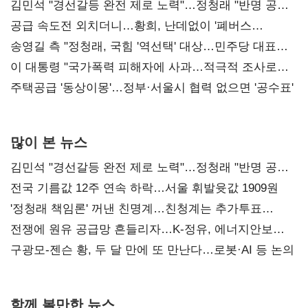
김민석 "경선갈등 완전 제로 노력"…정청래 "반명 공세
사과부터"
공급 속도전 외치더니…황희, 난데없이 '폐버스
리모델링' 제안
송영길 측 "정청래, 국힘 '역선택' 대상…민주당 대표로
총선 지휘 못해"
이 대통령 "국가폭력 피해자에 사과…적극적 조사로
진실 밝혀야"
주택공급 '동상이몽'…정부·서울시 협력 없으면 '공수표'
많이 본 뉴스
김민석 "경선갈등 완전 제로 노력"…정청래 "반명 공세
사과부터"
전국 기름값 12주 연속 하락…서울 휘발윳값 1909원
'정청래 책임론' 꺼낸 친명계…친청계는 추가투표
때리기
전쟁에 원유 공급망 흔들리자…K-정유, 에너지안보
핵심으로 재부상
구광모-젠슨 황, 두 달 만에 또 만난다…로봇·AI 등 논의
함께 볼만한 뉴스