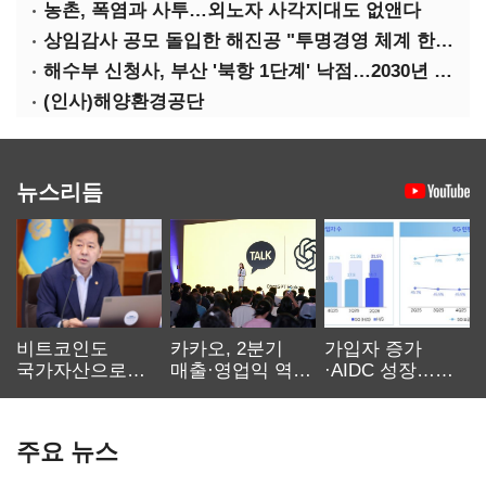
농촌, 폭염과 사투…외노자 사각지대도 없앤다
상임감사 공모 돌입한 해진공 "투명경영 체계 한층 강화"
해수부 신청사, 부산 '북항 1단계' 낙점…2030년 완공 목표
(인사)해양환경공단
뉴스리듬
비트코인도
카카오, 2분기
가입자 증가
국가자산으로…'
매출·영업익 역대
·AIDC 성장…
보관·평가·처분'
최대…에이전트
SKT 2분기 성장
기준은 숙제
AI 수익화 관건
본궤도
주요 뉴스