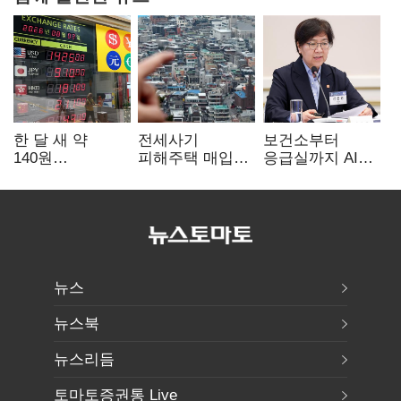
한 달 새 약
전세사기
보건소부터
140원
피해주택 매입
응급실까지 AI
급락…'역대급
1만호 돌파…
확산…지역의료
엔저'에 원화
누적 피해자
혁신 본격화
변곡점
4만278명
뉴스
뉴스북
뉴스리듬
토마토증권통 Live