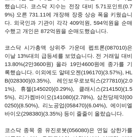
했습니다. 코스닥 지수는 전장 대비 5.71포인트(0.7
9%) 오른 731.11에 개장해 장중 상승 폭을 키웠습니
다. 외국인과 기관이 각각 409억원, 594억원을 순매
수했고 개인은 872억원을 순매도했습니다.
코스닥 시가총액 상위주 가운데
펩트론(087010)
은
이날 13%대의 급등세를 보였습니다. 전 거래일 대비
13.80%(2만3600원) 올라 19만4600원에 종가를 기
록했습니다. 이외에도
알테오젠(196170)
(3.57%),
HL
B(028300)
(0.35%),
레인보우로보틱스(277810)
(2.0
1%),
휴젤(145020)
(0.29%),
클래시스(214150)
(1.5
5%),
리가켐바이오(141080)
(2.78%),
삼천당제약(00
0250)
(8.50%),
리노공업(058470)
(6.04%),
에이비엘
바이오(298380)
(3.35%) 등이 줄줄이 올랐습니다.
코스닥 종목 중
유진로봇(056080)
은 연일 상한가를