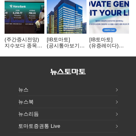
(주간증시전망)
[IB토마토]
[IB토마토]
지수보다 종목…
(공시톺아보기)
(유증레이다)
선별 장세
수주 공시, 왜
툴젠, 조달액
이어진다
바로 매출로
3분의 1 토막…
잡히지 않을까
특허소송
비용부터 챙긴다
뉴스
뉴스북
뉴스리듬
토마토증권통 Live