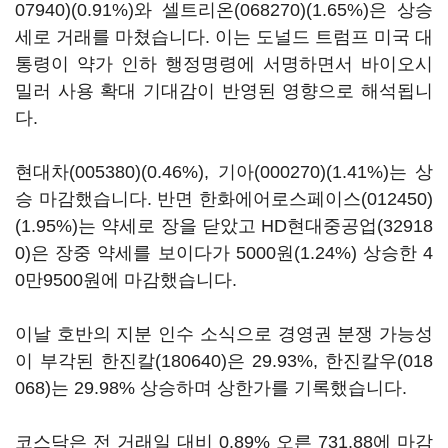
07940)
(0.91%)와
셀트리온(068270)
(1.65%)은 상승
세로 거래를 마쳤습니다. 이는 도널드 트럼프 미국 대
통령이 약가 인하 행정명령에 서명하면서 바이오시
밀러 사용 확대 기대감이 반영된 영향으로 해석됩니
다.
현대차(005380)
(0.46%),
기아(000270)
(1.41%)는 상
승 마감했습니다. 반면
한화에어로스페이스(012450)
(1.95%)는 약세로 장을 닫았고
HD현대중공업(32918
0)
은 장중 약세를 보이다가 5000원(1.24%) 상승한 4
0만9500원에 마감했습니다.
이날 호반의 지분 인수 소식으로 경영권 분쟁 가능성
이 부각된
한진칼(180640)
은 29.93%,
한진칼우(018
068)
는 29.98% 상승하며 상한가를 기록했습니다.
코스닥은 전 거래일 대비 0.89% 오른 731.88에 마감