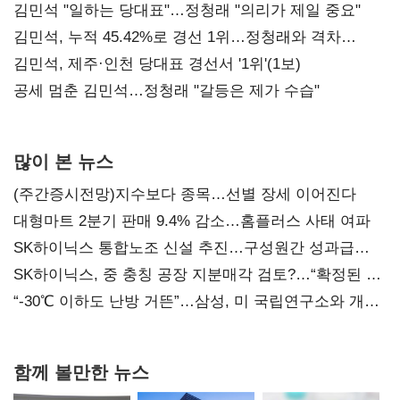
통감"
김민석 "일하는 당대표"…정청래 "의리가 제일 중요"
김민석, 누적 45.42%로 경선 1위…정청래와 격차
0.86%p(2보)
김민석, 제주·인천 당대표 경선서 '1위'(1보)
공세 멈춘 김민석…정청래 "갈등은 제가 수습"
많이 본 뉴스
(주간증시전망)지수보다 종목…선별 장세 이어진다
대형마트 2분기 판매 9.4% 감소…홈플러스 사태 여파
SK하이닉스 통합노조 신설 추진…구성원간 성과급
불만 확산
SK하이닉스, 중 충칭 공장 지분매각 검토?…“확정된 바
없어”
“-30℃ 이하도 난방 거뜬”…삼성, 미 국립연구소와 개발
협력
함께 볼만한 뉴스