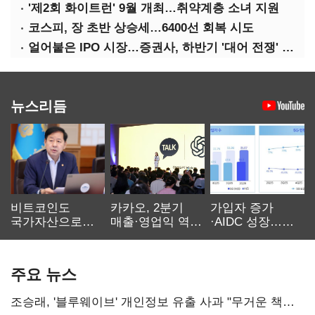
'제2회 화이트런' 9월 개최…취약계층 소녀 지원
코스피, 장 초반 상승세…6400선 회복 시도
얼어붙은 IPO 시장…증권사, 하반기 '대어 전쟁' 기대
뉴스리듬
비트코인도
카카오, 2분기
가입자 증가
국가자산으로…'
매출·영업익 역대
·AIDC 성장…
보관·평가·처분'
최대…에이전트
SKT 2분기 성장
기준은 숙제
AI 수익화 관건
본궤도
주요 뉴스
조승래, '블루웨이브' 개인정보 유출 사과 "무거운 책임