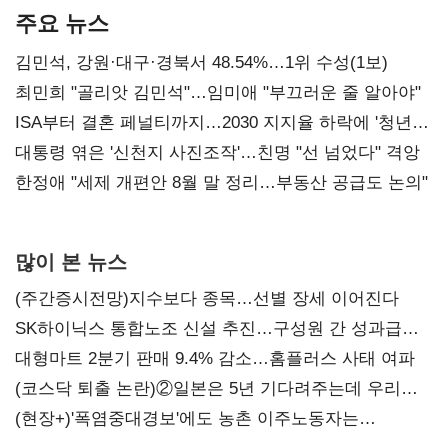
주요 뉴스
김민석, 강원·대구·경북서 48.54%…1위 수성(1보)
최민희 "골리앗 김민석"…임미애 "부끄러운 줄 알아야"
ISA부터 결혼 페널티까지…2030 지지율 하락에 '청년
챙기기'
대통령 엮은 '신천지 사진조작'…친명 "선 넘었다" 격앙
한정애 "세제 개편안 8월 말 정리…부동산 공급도 논의"
많이 본 뉴스
(주간증시전망)지수보다 종목…선별 장세 이어진다
SK하이닉스 통합노조 신설 추진…구성원 간 성과급
불만 확산
대형마트 2분기 판매 9.4% 감소…홈플러스 사태 여파
(코스닥 퇴출 논란)②일본은 5년 기다려주는데 우리는
당장 퇴출?…시간만으론 부족한 코스닥 구하기
(현장+)'폭염중대경보'에도 농촌 이주노동자는