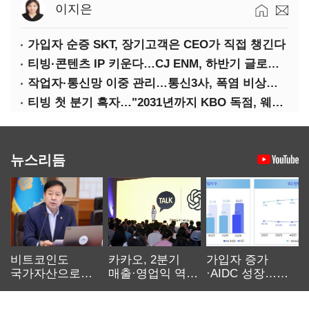
이지은
가입자 순증 SKT, 장기고객은 CEO가 직접 챙긴다
티빙·콘텐츠 IP 키운다…CJ ENM, 하반기 글로벌 확장 가속
작업자·통신망 이중 관리…통신3사, 폭염 비상대응 돌입
티빙 첫 분기 흑자…"2031년까지 KBO 독점, 웨이브 합병도 속도"
뉴스리듬
비트코인도
카카오, 2분기
가입자 증가
국가자산으로…'
매출·영업익 역대
·AIDC 성장…
보관·평가·처분'
최대…에이전트
SKT 2분기 성장
기준은 숙제
AI 수익화 관건
본궤도