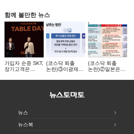
강행군…'야외작업 중지' 권고도 무시
함께 볼만한 뉴스
가입자 순증 SKT,
(코스닥 퇴출
(코스닥 퇴출
장기고객은
논란)③이광재
논란)②일본은
CEO가 직접
"과속 잡더라도
5년
챙긴다
자동차 없애지는
기다려주는데
말아야"
우리는 당장
퇴출?…
시간만으론
부족한 코스닥
구하기
뉴스
뉴스북