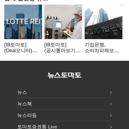
[IB토마토]
[IB토마토]
기업은행,
(Deal모니터)
(공시톺아보기)
소비자피해보상
롯데리츠, 회사채
투자판단 공시,
부실심사·
발행…빠듯한
무엇이 '중요한
보이스피싱 공시
유동성 차환으로
경영사항'일까
위반
대응
뉴스
뉴스북
뉴스리듬
토마토증권통 Live