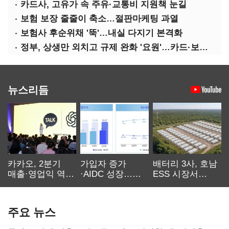
카드사, 고유가 속 주유·교통비 지원책 눈길
보험 보장 줄줄이 축소…절판마케팅 과열
보험사 후순위채 '뚝'…내실 다지기 본격화
정부, 상생만 외치고 규제 완화 '요원'…카드·보험사 부담 역대급
뉴스리듬
카카오, 2분기
가입자 증가
배터리 3사, 호남
매출·영업익 역대
·AIDC 성장…
ESS 시장서
최대…에이전트
SKT 2분기 성장
‘격돌’
AI 수익화 관건
본궤도
주요 뉴스