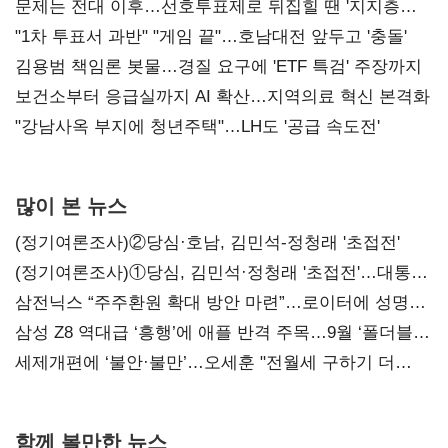
문제는 전대 이후…선호투표제로 뒤집힐 땐 '지지층
불복'
"1차 투표서 과반" "게임 끝"…호남대전 앞두고 '충돌'
김용범 책임론 봇물…경질 요구에 'ETF 특검' 주장까지
보건소부터 응급실까지 AI 확산…지역의료 혁신 본격화
"강남사옥 부지에 청년주택"…LH도 '공급 속도전'
많이 본 뉴스
(정기여론조사)②당심·호남, 김민석-정청래 '초접전'
(정기여론조사)①당심, 김민석·정청래 '초접전'…대통령
지지도 '50% 아래로'(종합)
삼전닉스 “주주환원 확대 방안 마련”…로이터에 성명
보내
삼성 Z8 역대급 ‘흥행’에 애플 반격 주목…9월 ‘폴더블
대전’
세제개편에 ‘불안·불만’…오세훈 "전월세 구하기 더
힘들어질 것"
함께 볼만한 뉴스